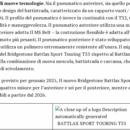
di nuove tecnologie
. Sia il pneumatico anteriore, sia quello p
 design del battistrada, caratterizzato da un rapporto vuoti / 
i. Il profilo del pneumatico è invece in continuità con il T32,
ilità e maneggevolezza. Il pneumatico anteriore utilizza una n
riore adotta Il MS Belt – la costruzione flessibile è adatta all’
 moto più pesanti. Il pneumatico posteriore è stato sviluppato
utilizza un polimero estremamente resistente all’usura. Il m
 del Bridgestone Battlax Sport Touring T33 rispetto al Battla
la combinazione di nuova mescola, battistrada e carcassa, ch
 di scivolamento.
 previsto per gennaio 2025, Il nuovo Bridgestone Battlax Spo
quattro misure per l’anteriore e sei per il posteriore, mentre 
ili a partire dal 2026.
BATTLAX SPORT TOURING T33