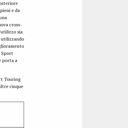
osteriore
pieni e da
 una
uova cross-
utilizzo sia
 utilizzando
iglioramento
x Sport
e porta a
rt Touring
altre cinque