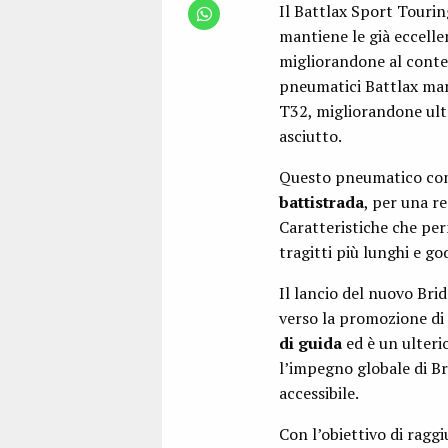
Il Battlax Sport Touri
mantiene le già eccelle
migliorandone al conte
pneumatici Battlax mant
T32, migliorandone ult
asciutto.
Questo pneumatico comb
battistrada
, per una r
Caratteristiche che per
tragitti più lunghi e g
Il lancio del nuovo Br
verso la promozione di 
di guida
ed è un ulteri
l’impegno globale di Bri
accessibile.
Con l’obiettivo di ragg