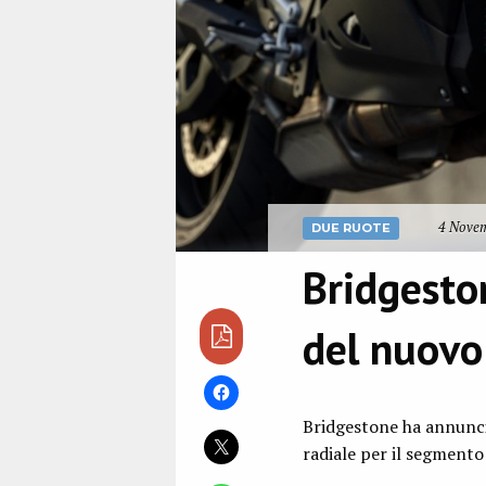
4 Novem
DUE RUOTE
Bridgesto
del nuovo
Bridgestone ha annunci
radiale per il segmento