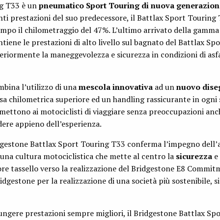
ng T33 è un
pneumatico Sport Touring di nuova generazion
nti prestazioni del suo predecessore, il Battlax Sport Touring 
mpo il chilometraggio del 47%. L’ultimo arrivato della gamma 
iene le prestazioni di alto livello sul bagnato del Battlax Sp
eriormente la maneggevolezza e sicurezza in condizioni di asf
ina l’utilizzo di una
mescola innovativa
ad un
nuovo dise
esa chilometrica superiore ed un handling rassicurante in ogni 
mettono ai motociclisti di viaggiare senza preoccupazioni anc
odere appieno dell’esperienza.
idgestone Battlax Sport Touring T33 conferma l’impegno dell’
una cultura motociclistica che mette al centro la
sicurezza
e 
ore tassello verso la realizzazione del Bridgestone E8 Commit
dgestone per la realizzazione di una società più sostenibile, s
iungere prestazioni sempre migliori, il Bridgestone Battlax Sp