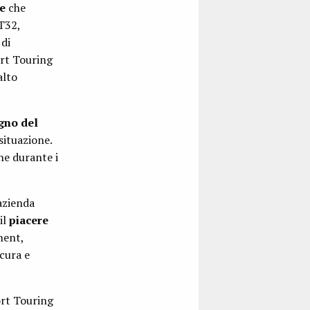
e
che
T32,
di
ort Touring
alto
gno del
situazione.
he durante i
azienda
il
piacere
ment,
icura e
ort Touring