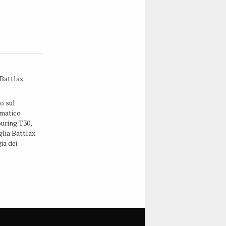
Battlax
o sul
umatico
uring T30,
glia Battlax
ia dei
. Il
e ha
 per offrire
piacere della
so una
zza e una