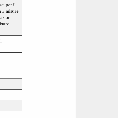
ei per il
n 5 misure
azioni
isure
1