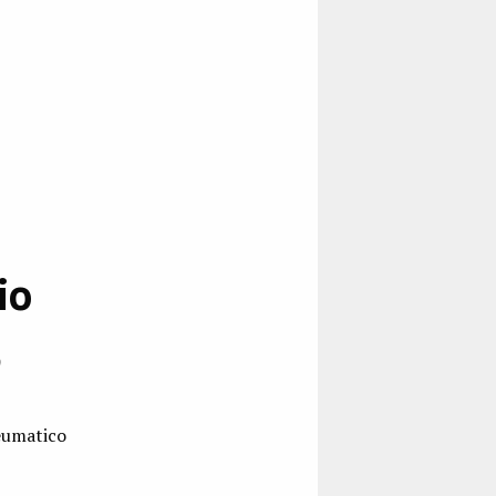
io
3
eumatico