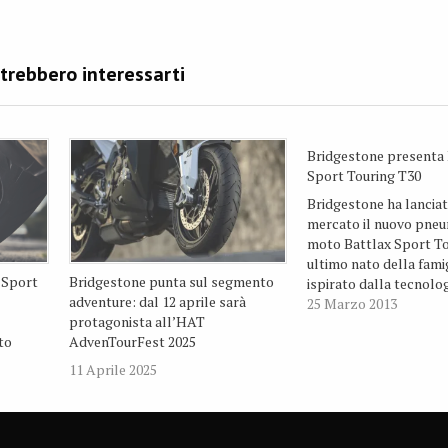
Bridgestone presenta 
Sport Touring T30
Bridgestone ha lanciat
mercato il nuovo pne
moto Battlax Sport To
ultimo nato della fami
 Sport
Bridgestone punta sul segmento
ispirato dalla tecnolog
adventure: dal 12 aprile sarà
pneumatici per MotoGP
25 Marzo 2013
protagonista all’HAT
produttore giappones
to
AdvenTourFest 2025
sviluppato il nuovo T30
ai motociclisti il vero 
11 Aprile 2025
guida touring attraver
migliore maneggevole
maggiore…