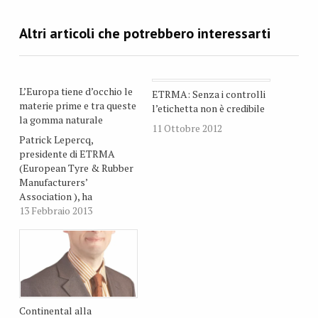
L’Europa tiene d’occhio le
ETRMA: Senza i controlli
materie prime e tra queste
l’etichetta non è credibile
la gomma naturale
11 Ottobre 2012
Patrick Lepercq,
presidente di ETRMA
(European Tyre & Rubber
Manufacturers’
Association ), ha
partecipato il 12 febbraio
13 Febbraio 2013
al primo incontro
dell’High Level Group
della European Innovation
Partnership (EIP) sulle
materie prime. L’obiettivo
del gruppo di lavoro è
garantire che l’accesso
Continental alla