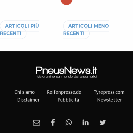
Navigazione articoli
ARTICOLI PIÙ
ARTICOLI MENO
RECENTI
RECENTI
Chi siamo
Reifenpresse.de
Tyrepress.com
Disclaimer
Pubblicità
Newsletter