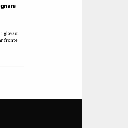
egnare
i giovani
ar fronte