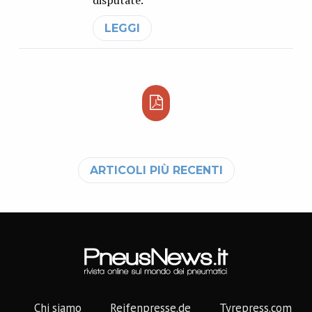
LEGGI
Navigazione articoli
ARTICOLI PIÙ RECENTI
Chi siamo
Reifenpresse.de
Tyrepress.com