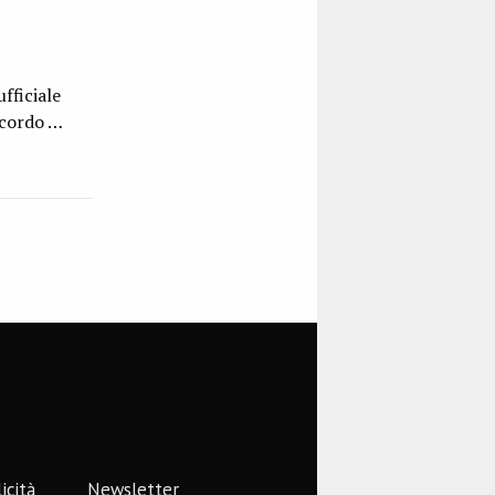
fficiale
ccordo …
icità
Newsletter