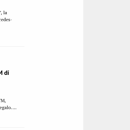
, la
cedes-
M di
TM,
egalo. …