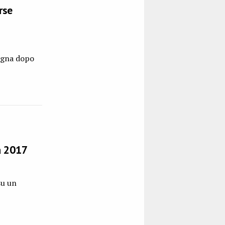
rse
agna dopo
a 2017
su un