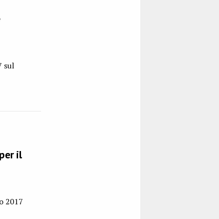
e
7 sul
per il
no 2017