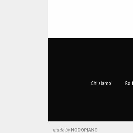
Navigazione artic
Chi siamo
Rei
made by
NODOPIANO