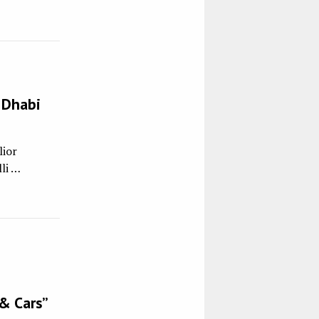
u Dhabi
lior
lli …
 & Cars”