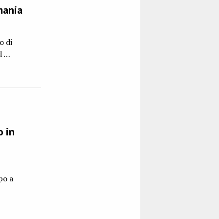
mania
o di
d …
o in
po a