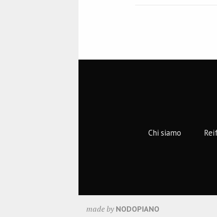
Chi siamo
Rei
made by
NODOPIANO