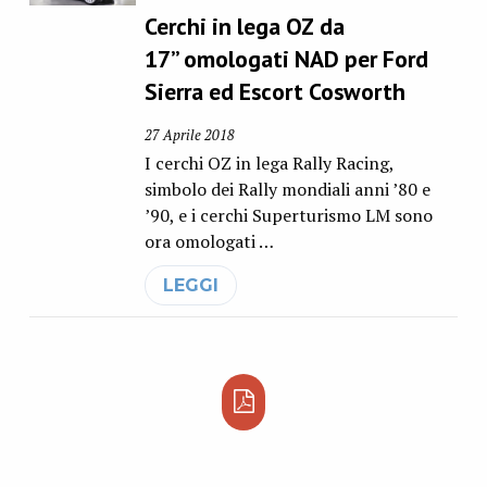
Cerchi in lega OZ da
17” omologati NAD per Ford
Sierra ed Escort Cosworth
27 Aprile 2018
I cerchi OZ in lega Rally Racing,
simbolo dei Rally mondiali anni ’80 e
’90, e i cerchi Superturismo LM sono
ora omologati …
LEGGI