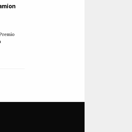
camion
 Premio
a