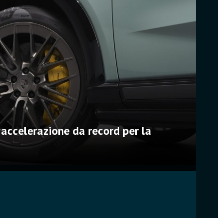
ME
6 Ag
 accelerazione da record per la
Pi
co