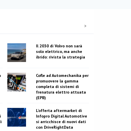
Il 2030 di Volvo non sarà
solo elettrico, ma anche
ibrido: rivista la strategia
n
n
Cofle ad Automechanika per
promuovere la gamma
completa di sistemi di
frenatura elettro attuata
(EPB)
L’offerta aftermarket di
i
Infopro Digital Automotive
i
si arricchisce di nuovi dati
con DriveRightData