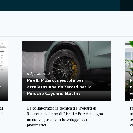
6 Agosto 2026
6
Pirelli P Zero: mescole per
P
n
accelerazione da record per la
a
Porsche Cayenne Electric
v
r
di
La collaborazione tecnica tra i reparti di
P
il
Ricerca e sviluppo di Pirelli e Porsche segna
a
un nuovo passo con lo sviluppo dei
t
pneumatici …
v