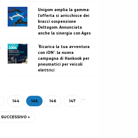
Unigom amplia la gamma:
l’offerta si arricchisce dei
bracci sospensione
Deltagom. Annunciata
anche la sinergia con Ages
‘Ricarica la tua avventura
con iON’: la nuova
campagna di Hankook per
pneumatici per veicoli
elettrici
…
144
145
146
147
SUCCESSIVO »