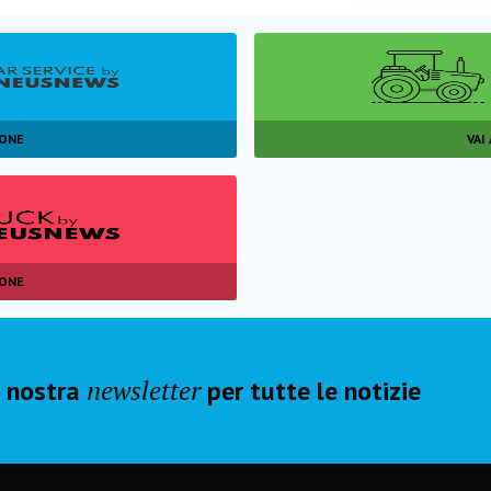
IONE
VAI
IONE
newsletter
la nostra
per tutte le notizie