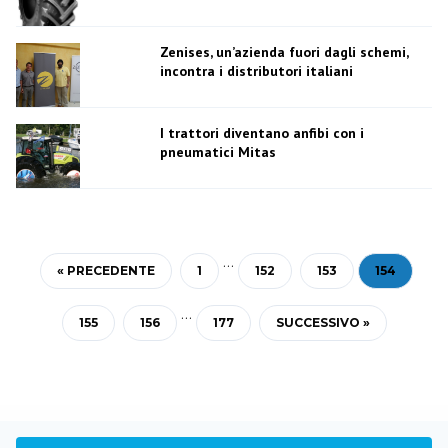
Zenises, un’azienda fuori dagli schemi,
incontra i distributori italiani
I trattori diventano anfibi con i
pneumatici Mitas
…
« PRECEDENTE
1
152
153
154
…
155
156
177
SUCCESSIVO »