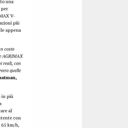
ato una
 per
IMAX V-
azioni più
lle appena
un costo
come AGRIMAX
reali, con
vero quelle
aatman,
 in più
a
are al
stente con
a 65 km/h,