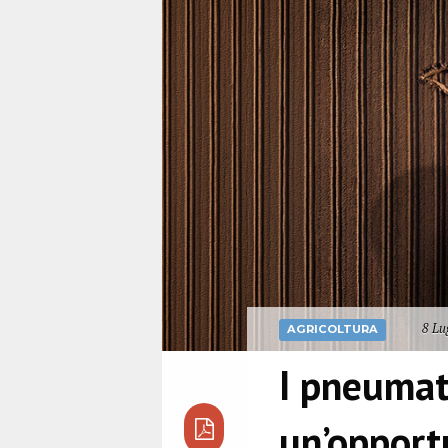
8 Lu
AGRICOLTURA
I pneumat
un’opportu