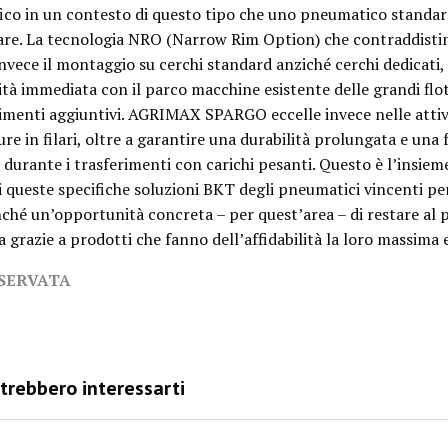
fico in un contesto di questo tipo che uno pneumatico standa
are. La tecnologia NRO (Narrow Rim Option) che contraddisti
vece il montaggio su cerchi standard anziché cerchi dedicati,
tà immediata con il parco macchine esistente delle grandi flo
timenti aggiuntivi. AGRIMAX SPARGO eccelle invece nelle attiv
ure in filari, oltre a garantire una durabilità prolungata e una 
 durante i trasferimenti con carichi pesanti. Questo è l’insieme
di queste specifiche soluzioni BKT degli pneumatici vincenti pe
nché un’opportunità concreta – per quest’area – di restare al 
a grazie a prodotti che fanno dell’affidabilità la loro massima 
ISERVATA