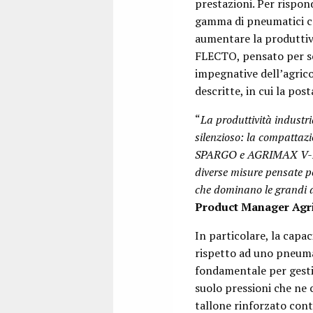
prestazioni. Per rispon
gamma di pneumatici c
aumentare la produttiv
FLECTO, pensato per sod
impegnative dell’agric
descritte, in cui la pos
“
La produttività industri
silenzioso: la compattaz
SPARGO e AGRIMAX V-FLEC
diverse misure pensate pe
che dominano le grandi a
Product Manager Agri
In particolare, la capa
rispetto ad uno pneumat
fondamentale per gestir
suolo pressioni che ne
tallone rinforzato cont