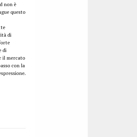
rd non è
ngue questo
tte
ità di
forte
 di
r il mercato
passo con la
espressione.