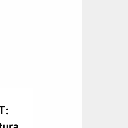
T:
tura