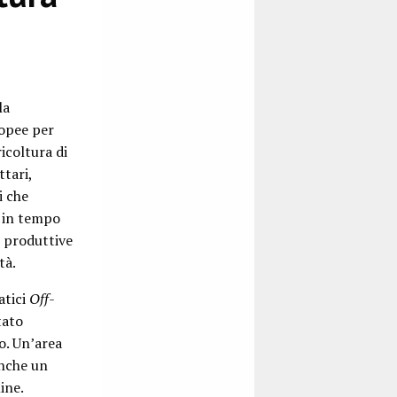
la
ropee per
icoltura di
tari,
i che
a in tempo
ù produttive
tà.
atici
Off-
tato
o. Un’area
anche un
ine.