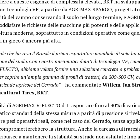
dere a queste esigenze di complessità elevata, BKT ha svilupp
on tecnologia VF, a partire da AGRIMAX SPARGO, progettato
ità del campo conservando il suolo nel lungo termine, e AGR
disfare le richieste delle macchine più potenti e delle applic
oltura moderna, soprattutto in condizioni operative come que
ta in gioco è ancora più alta.
ale che ha reso il Brasile il primo esportatore mondiale di soia ha 
ione del suolo. Con i nostri pneumatici dotati di tecnologia VF, 
TO, abbiamo voluto fornire una soluzione concreta a problemi 
r coprire un’ampia gamma di profili di trattori, da 200-500 CV, ov
ziende agricole del Cerrado”
– ha commentato
Willem-Jan Str
cultural Tires, BKT.
cità di AGRIMAX V-FLECTO di trasportare fino al 40% di carico
ico standard della stessa misura a parità di pressione si rivel
e pesi operativi reali, come nel caso del Cerrado, senza applic
 comprometterebbero la struttura. Anche la carcassa ultraresi
ribuisce a mantenere la stabilità su strade non asfaltate fino 