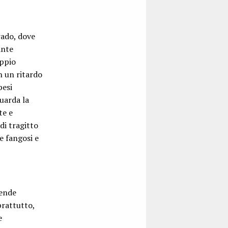
rado, dove
ante
oppio
n un ritardo
pesi
uarda la
te e
di tragitto
e fangosi e
iende
prattutto,
e