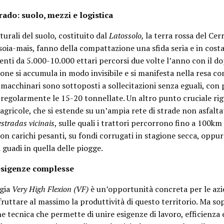
rado: suolo, mezzi e logistica
turali del suolo, costituito dal
Latossolo,
la terra rossa del Cer
 soia-mais, fanno della compattazione una sfida seria e in cost
ti da 5.000-10.000 ettari percorsi due volte l’anno con il d
one si accumula in modo invisibile e si manifesta nella resa co
 macchinari sono sottoposti a sollecitazioni senza eguali, con 
regolarmente le 15-20 tonnellate. Un altro punto cruciale rig
 agricole, che si estende su un’ampia rete di strade non asfalta
estradas vicinais
, sulle quali i trattori percorrono fino a 100km 
con carichi pesanti, su fondi corrugati in stagione secca, oppur
 guadi in quella delle piogge.
 esigenze complesse
ogia
Very High Flexion (VF)
è un’opportunità concreta per le az
fruttare al massimo la produttività di questo territorio. Ma so
e tecnica che permette di unire esigenze di lavoro, efficienza 