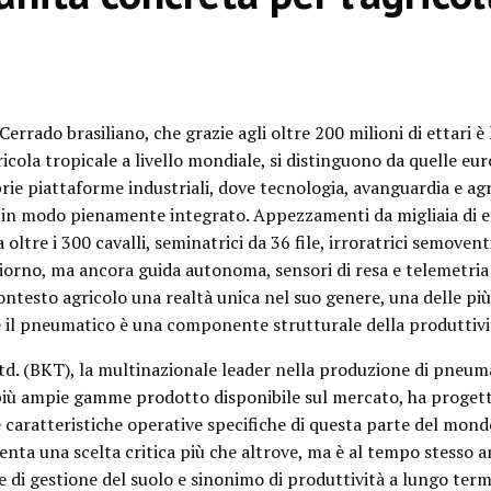
Cerrado brasiliano, che grazie agli oltre 200 milioni di ettari è 
ricola tropicale a livello mondiale, si distinguono da quelle eu
prie piattaforme industriali, dove tecnologia, avanguardia e agr
in modo pienamente integrato. Appezzamenti da migliaia di et
 oltre i 300 cavalli, seminatrici da 36 file, irroratrici semovent
iorno, ma ancora guida autonoma, sensori di resa e telemetri
ontesto agricolo una realtà unica nel suo genere, una delle pi
e il pneumatico è una componente strutturale della produttivi
td. (BKT), la multinazionale leader nella produzione di pneum
più ampie gamme prodotto disponibile sul mercato, ha proget
le caratteristiche operative specifiche di questa parte del mond
venta una scelta critica più che altrove, ma è al tempo stesso 
di gestione del suolo e sinonimo di produttività a lungo term