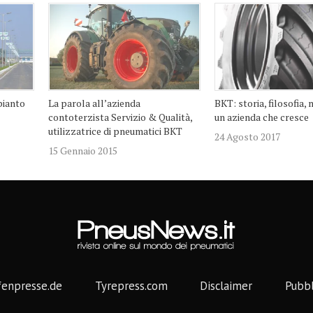
pianto
La parola all’azienda
BKT: storia, filosofia,
contoterzista Servizio & Qualità,
un azienda che cresce
utilizzatrice di pneumatici BKT
24 Agosto 2017
15 Gennaio 2015
fenpresse.de
Tyrepress.com
Disclaimer
Pubbl