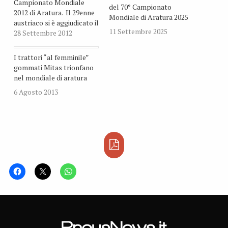
Campionato Mondiale
del 70° Campionato
2012 di Aratura. Il 29enne
Mondiale di Aratura 2025
austriaco si è aggiudicato il
11 Settembre 2025
podio guidando un
28 Settembre 2012
trattore Steyr 9105 MT
equipaggiato con
I trattori “al femminile”
pneumatici Mitas.
gommati Mitas trionfano
nel mondiale di aratura
6 Agosto 2013