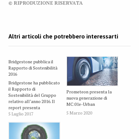
© RIPRODUZIONE RISERVATA
Bridgestone pubblica il
Rapporto di Sostenibilità
2016
Bridgestone ha pubblicato
il Rapporto di
Prometeon presenta la
Sostenibilità del Gruppo
nuova generazione di
relativo all’anno 2016. Il
MC:01e-Urban
report presenta
5 Marzo 2020
l’impegno globale di
5 Luglio 2017
Bridgestone a rispettare i
principi del nuovo
programma
di Responsabilità Sociale