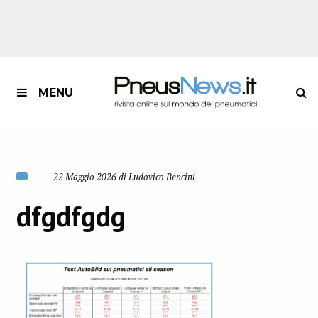
MENU
22 Maggio 2026 di Ludovico Bencini
dfgdfgdg