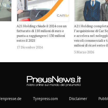
A21 Holding chiude il 2024 con un
A21 Holding complet
fatturato di 110 milioni di euro e
l’acquisizione di Car S
punta a raggiungere i 130 milioni
e accelera nel noleggio
entro il 2025
veicoli commerciali e t
milioni di ricavi entro i
17 Dicembre 2024
3 Marzo 2026
fenpresse.de
Tyrepress.com
Disclaimer
Pubbl