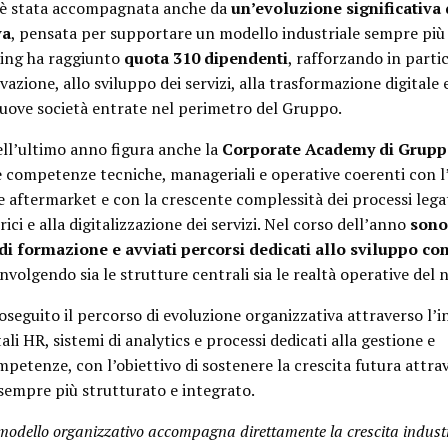
 è stata accompagnata anche da
un’evoluzione significativa 
va
, pensata per supportare un modello industriale sempre più
ding ha raggiunto
quota 310 dipendenti
, rafforzando in partic
vazione, allo sviluppo dei servizi, alla trasformazione digitale 
nuove società entrate nel perimetro del Gruppo.
nell’ultimo anno figura anche la
Corporate Academy di Grupp
re competenze tecniche, manageriali e operative coerenti con l
aftermarket e con la crescente complessità dei processi legat
trici e alla digitalizzazione dei servizi. Nel corso dell’anno
sono
di formazione e avviati percorsi dedicati allo sviluppo co
involgendo sia le strutture centrali sia le realtà operative del
oseguito il percorso di evoluzione organizzativa attraverso l’
ali HR, sistemi di analytics e processi dedicati alla gestione e
mpetenze, con l’obiettivo di sostenere la crescita futura attra
sempre più strutturato e integrato.
 modello organizzativo accompagna direttamente la crescita industr