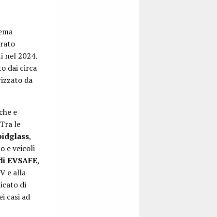
tema
urato
ti nel 2024.
o dai circa
rizzato da
che e
Tra le
pidglass
,
o e veicoli
 di EVSAFE
,
V e alla
icato di
i casi ad