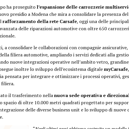
ppo ha proseguito
l’espansione delle carrozzerie multiservi
ovo presidio a Modena che mira a consolidare la presenza del
il
rafforzamento della rete Carsafe
, oggi una delle principal
 avanzata delle riparazioni automotive con oltre 650 carrozzerie
zionale.
ti, a consolidare le collaborazioni con compagnie assicurative,
ella filiera automotive, ampliando i servizi dedicati alla gesti
ando nuove integrazioni operative nell’ambito vetro, grandine
rosegue inoltre lo sviluppo dell’ecosistema digitale
myCarsafe
,
a pensata per integrare e ottimizzare i processi operativi, ges
filiera.
ato il trasferimento nella
nuova sede operativa e direzional
no spazio di oltre 10.000 metri quadrati progettato per suppor
integrazione delle diverse business unit e lo sviluppo di nuov
e.
“
Negli ultimi anni abbiamo costruito un modello 