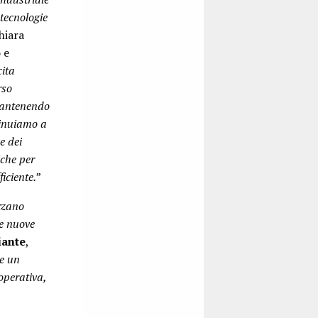
 tecnologie
chiara
o
e
cita
rso
mantenendo
tinuiamo a
e dei
iche per
iciente.
”
rzano
le nuove
iante
,
re un
 operativa,