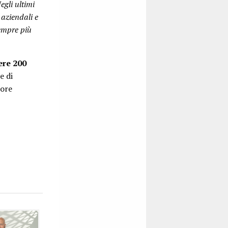
egli ultimi
 aziendali e
sempre più
ere 200
e di
tore