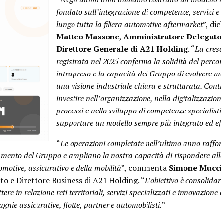
fondato sull’integrazione di competenze, servizi e
lungo tutta la filiera automotive aftermarket
”, di
Matteo Massone
,
Amministratore Delegat
Direttore Generale di A21 Holding
. “
La cres
registrata nel 2025 conferma la solidità del perco
intrapreso e la capacità del Gruppo di evolvere 
una visione industriale chiara e strutturata. Con
investire nell’organizzazione, nella digitalizzazion
processi e nello sviluppo di competenze specialist
supportare un modello sempre più integrato ed eff
“
Le operazioni completate nell’ultimo anno raffo
namento del Gruppo e ampliano la nostra capacità di rispondere al
motive, assicurativo e della mobilità
”, commenta
Simone Mucc
o e Direttore Business di A21 Holding. “
L’obiettivo è consolida
re in relazione reti territoriali, servizi specializzati e innovazione
nie assicurative, flotte, partner e automobilisti.
”