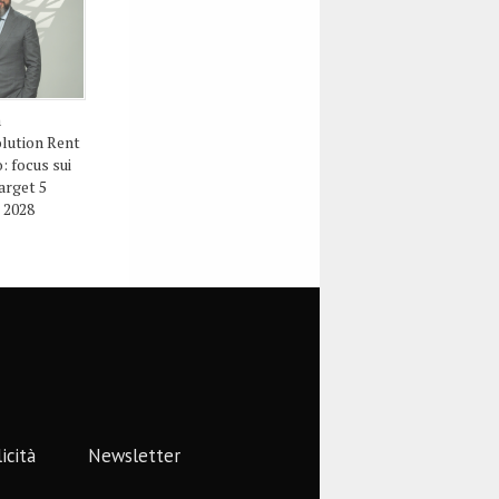
a
olution Rent
: focus sui
arget 5
l 2028
icità
Newsletter