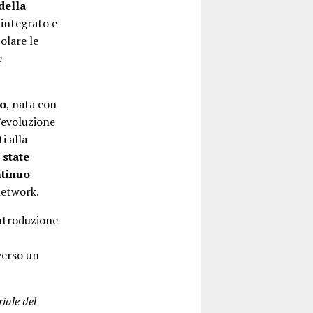
della
 integrato e
olare le
e
o
, nata con
’evoluzione
i alla
 state
ntinuo
 network.
introduzione
verso un
iale del