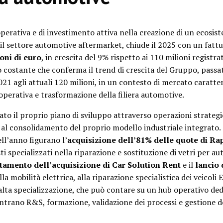
operativa e di investimento attiva nella creazione di un ecosis
r il settore automotive aftermarket, chiude il 2025 con un fatt
oni di euro
, in crescita del 9% rispetto ai 110 milioni registra
 costante che conferma il trend di crescita del Gruppo, passat
021 agli attuali 120 milioni, in un contesto di mercato caratte
perativa e trasformazione della filiera automotive.
to il proprio piano di sviluppo attraverso operazioni strategi
i al consolidamento del proprio modello industriale integrato. 
ell’anno figurano l’
acquisizione dell’81% delle quote di Ra
i specializzati nella riparazione e sostituzione di vetri per aut
amento dell’acquisizione di Car Solution Rent
e il
lancio
a mobilità elettrica, alla riparazione specialistica dei veicoli E
lta specializzazione, che può contare su un hub operativo ded
trano R&S, formazione, validazione dei processi e gestione de