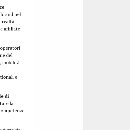
ce
 brand nel
i realtà
 affiliate
 operatori
one del
, mobilità
tionali e
e di
tare la
e competenze
industriale