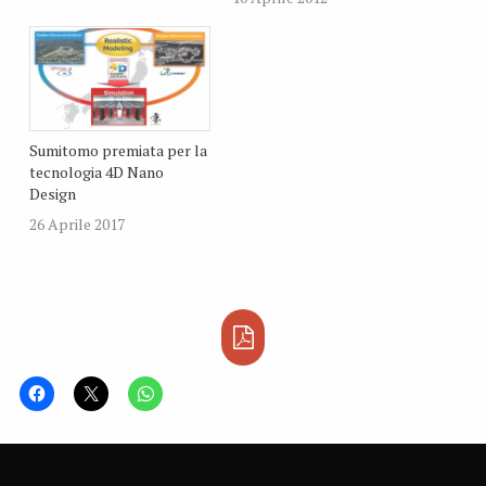
Divisione Continental
Tires. Di questi undici
tirocinanti, che
provengono da sei diverse
nazioni, la maggioranza è
composta da donne.
Sumitomo premiata per la
tecnologia 4D Nano
Design
26 Aprile 2017