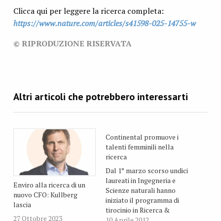
Clicca qui per leggere la ricerca completa:
https://www.nature.com/articles/s41598-025-14755-w
© RIPRODUZIONE RISERVATA
Continental promuove i
talenti femminili nella
ricerca
Dal 1° marzo scorso undici
laureati in Ingegneria e
Enviro alla ricerca di un
Scienze naturali hanno
nuovo CFO: Kullberg
iniziato il programma di
lascia
tirocinio in Ricerca &
27 Ottobre 2023
Sviluppo presso la
10 Aprile 2012