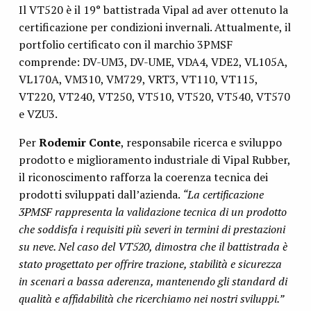
Il VT520 è il 19° battistrada Vipal ad aver ottenuto la
certificazione per condizioni invernali. Attualmente, il
portfolio certificato con il marchio 3PMSF
comprende: DV-UM3, DV-UME, VDA4, VDE2, VL105A,
VL170A, VM310, VM729, VRT3, VT110, VT115,
VT220, VT240, VT250, VT510, VT520, VT540, VT570
e VZU3.
Per
Rodemir Conte
, responsabile ricerca e sviluppo
prodotto e miglioramento industriale di Vipal Rubber,
il riconoscimento rafforza la coerenza tecnica dei
prodotti sviluppati dall’azienda.
“La certificazione
3PMSF rappresenta la validazione tecnica di un prodotto
che soddisfa i requisiti più severi in termini di prestazioni
su neve. Nel caso del VT520, dimostra che il battistrada è
stato progettato per offrire trazione, stabilità e sicurezza
in scenari a bassa aderenza, mantenendo gli standard di
qualità e affidabilità che ricerchiamo nei nostri sviluppi.”