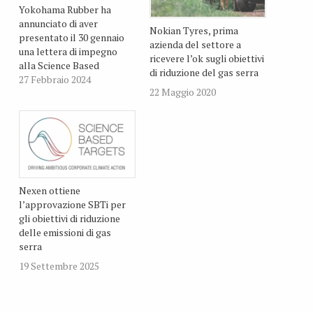
Yokohama Rubber ha
annunciato di aver
Nokian Tyres, prima
presentato il 30 gennaio
azienda del settore a
una lettera di impegno
ricevere l’ok sugli obiettivi
alla Science Based
di riduzione del gas serra
Targets Initiative (SBTi),
27 Febbraio 2024
22 Maggio 2020
che rappresenta il primo
passo per ottenere la
convalida degli obiettivi
scientifici (SBT) per la
riduzione delle emissioni
di gas serra
scientificamente coerenti
Nexen ottiene
con gli standard stabiliti
l’approvazione SBTi per
dall’Accordo di Parigi.…
gli obiettivi di riduzione
delle emissioni di gas
serra
19 Settembre 2025