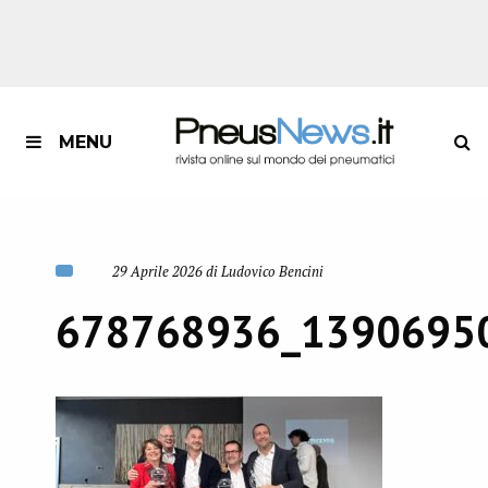
MENU
29 Aprile 2026 di Ludovico Bencini
678768936_1390695