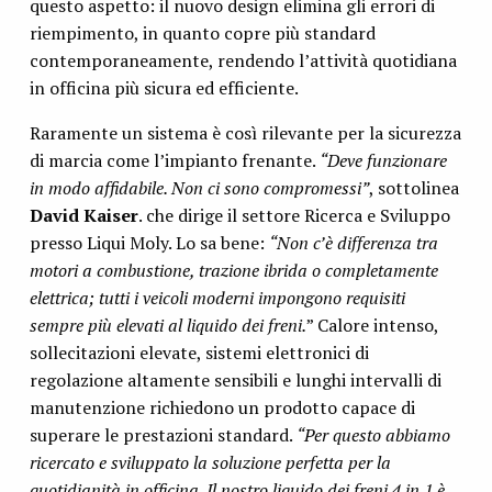
questo aspetto: il nuovo design elimina gli errori di
riempimento, in quanto copre più standard
contemporaneamente, rendendo l’attività quotidiana
in officina più sicura ed efficiente.
Raramente un sistema è così rilevante per la sicurezza
di marcia come l’impianto frenante.
“Deve funzionare
in modo affidabile. Non ci sono compromessi”
, sottolinea
David Kaiser
. che dirige il settore Ricerca e Sviluppo
presso Liqui Moly. Lo sa bene:
“Non c’è differenza tra
motori a combustione, trazione ibrida o completamente
elettrica; tutti i veicoli moderni impongono requisiti
sempre più elevati al liquido dei freni.
” Calore intenso,
sollecitazioni elevate, sistemi elettronici di
regolazione altamente sensibili e lunghi intervalli di
manutenzione richiedono un prodotto capace di
superare le prestazioni standard.
“Per questo abbiamo
ricercato e sviluppato la soluzione perfetta per la
quotidianità in officina. Il nostro liquido dei freni 4 in 1 è