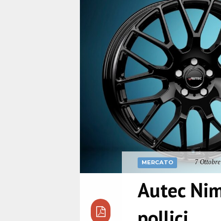
7 Ottobre
MERCATO
Autec Nim
pollici