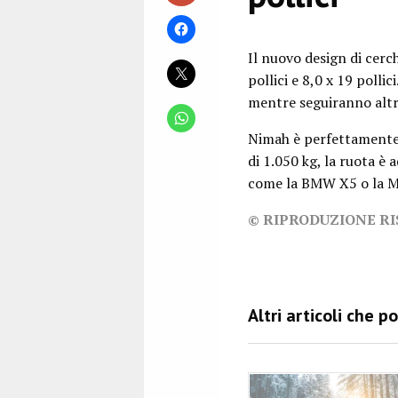
Il nuovo design di cerc
pollici e 8,0 x 19 pollic
mentre seguiranno altre
Nimah è perfettamente a
di 1.050 kg, la ruota è
come la BMW X5 o la M
© RIPRODUZIONE R