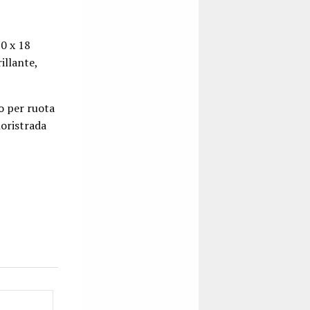
,0 x 18
rillante,
o per ruota
uoristrada