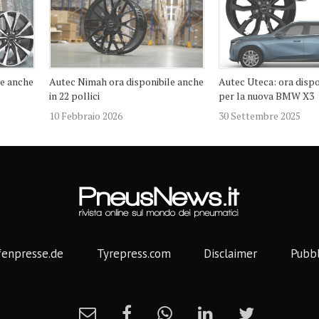
le anche
Autec Nimah ora disponibile anche
Autec Uteca: ora dispo
in 22 pollici
per la nuova BMW X3
10 Febbraio 2026
30 Settembre 2025
fenpresse.de
Tyrepress.com
Disclaimer
Pubbl