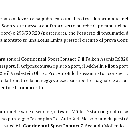
ornato al lavoro e ha pubblicato un altro test di pneumatici ne
s. Sono state messe a confronto sette marche di pneumatici ne
iore) e 295/30 R20 (posteriore), che l’esperto di pneumatici de
ha montato su una Lotus Emira presso il circuito di prova Con
ara sono il Continental SportContact 7, il Falken Azenis RS820,
sport, il Gripmax SureGrip Pro Sport, il Michelin Pilot Sport 
e il Vredestein Ultrac Pro. AutoBild ha esaminato i consueti cr
ro la frenata e la maneggevolezza su superfici bagnate e asciu
mento e la rumorosità.
i nelle varie discipline, il tester Möller è stato in grado di 
mo punteggio “esemplare” di AutoBild. Ma solo uno di questi è
test ed è il
Continental SportContact 7
. Secondo Möller, lo