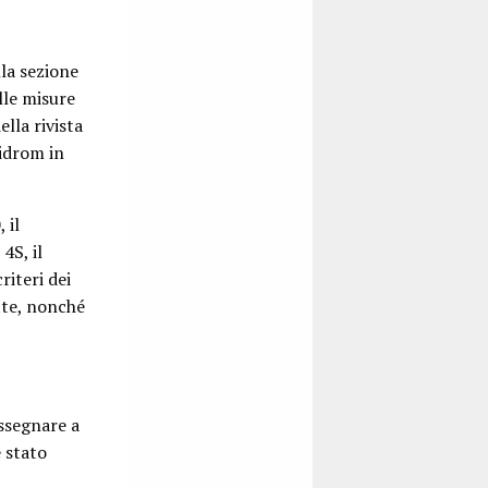
lla sezione
lle misure
lla rivista
tidrom in
 il
4S, il
iteri dei
tte, nonché
assegnare a
 stato