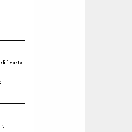
 di frenata
g
e,