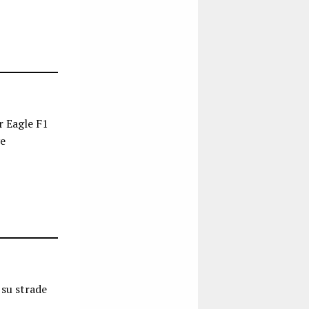
r Eagle F1
ve
 su strade