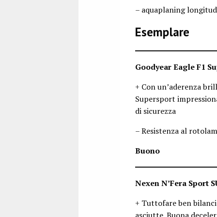
– aquaplaning longitud
Esemplare
Goodyear Eagle F1 Su
+ Con un’aderenza brill
Supersport impressiona 
di sicurezza
– Resistenza al rotola
Buono
Nexen N’Fera Sport S
+ Tuttofare ben bilanci
asciutte. Buona decele