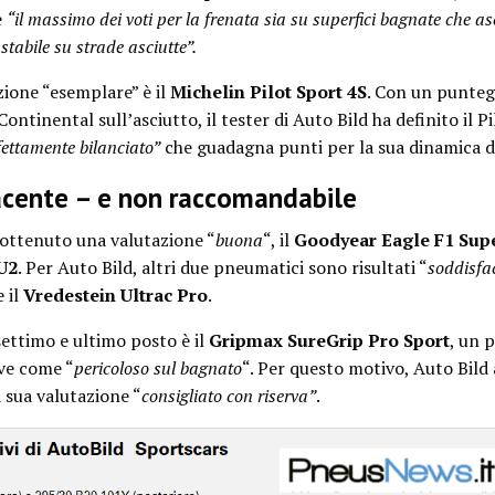
e
“il massimo dei voti per la frenata sia su superfici bagnate che as
stabile su strade asciutte”.
zione “esemplare” è il
Michelin Pilot Sport 4S
. Con un punteg
ntinental sull’asciutto, il tester di Auto Bild ha definito il P
fettamente bilanciato”
che guadagna punti per la sua dinamica di
acente – e non raccomandabile
ottenuto una valutazione “
buona
“, il
Goodyear Eagle F1 Sup
U2
. Per Auto Bild, altri due pneumatici sono risultati “
soddisfa
e il
Vredestein Ultrac Pro
.
settimo e ultimo posto è il
Gripmax SureGrip Pro Sport
, un 
ive come “
pericoloso sul bagnato
“. Per questo motivo, Auto Bild 
sua valutazione “
consigliato con riserva”
.