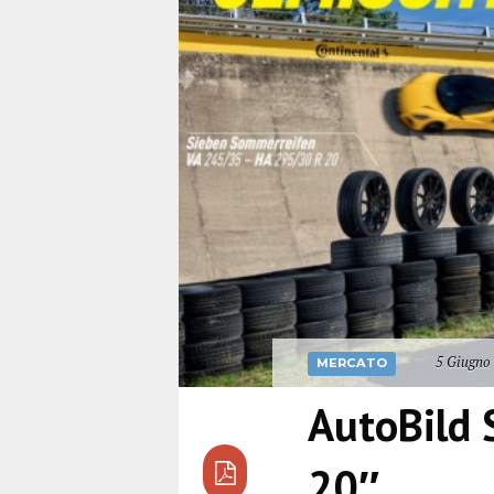
5 Giugno 
MERCATO
AutoBild 
20″