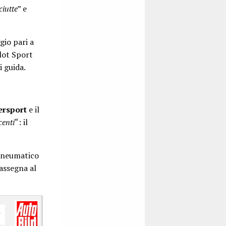
ciutte
” e
gio pari a
ilot Sport
 guida.
ersport
e il
centi
“: il
pneumatico
assegna al