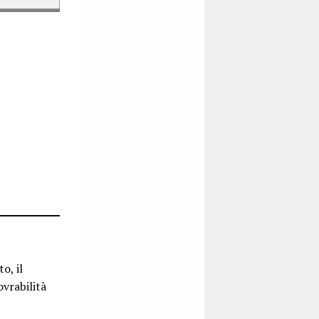
o, il
ovrabilità