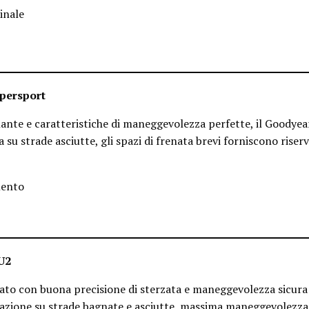
inale
persport
ante e caratteristiche di maneggevolezza perfette, il Goodyea
su strade asciutte, gli spazi di frenata brevi forniscono riser
mento
U2
ato con buona precisione di sterzata e maneggevolezza sicura
razione su strade bagnate e asciutte, massima maneggevolezza