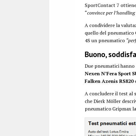
SportContact 7 ottien
“
convince per l’handling 
A condividere la valuta
quello del pneumatico Co
4S un pneumatico
“per
Buono, soddisf
Due pneumatici hanno 
Nexen N’Fera Sport S
Falken Azenis RS820
A concludere il test al 
che Dierk Möller descr
pneumatico Gripmax la 