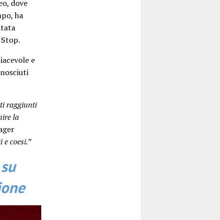
eo, dove
mpo, ha
itata
 Stop.
iacevole e
onosciuti
ti raggiunti
ire la
ager
 e coesi.”
 su
ione