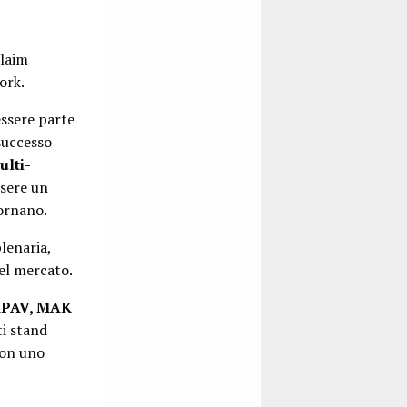
claim
ork.
essere parte
successo
ulti-
ssere un
tornano.
lenaria,
del mercato.
IPAV, MAK
ti stand
con uno