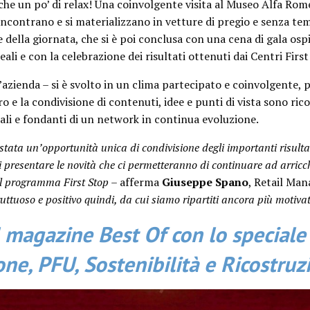
che un po’ di relax! Una coinvolgente visita al Museo Alfa Rom
 incontrano e si materializzano in vetture di pregio e senza te
 della giornata, che si è poi conclusa con una cena di gala osp
li e con la celebrazione dei risultati ottenuti dai Centri First
’azienda – si è svolto in un clima partecipato e coinvolgente, p
ro e la condivisione di contenuti, idee e punti di vista sono ric
li e fondanti di un network in continua evoluzione.
tata un’opportunità unica di condivisione degli importanti risulta
 presentare le novità che ci permetteranno di continuare ad arricch
el programma First Stop –
afferma
Giuseppe Spano
, Retail Man
uttuoso e positivo quindi, da cui siamo ripartiti ancora più motivati
l magazine Best Of con lo speciale
one, PFU, Sostenibilità e Ricostruz