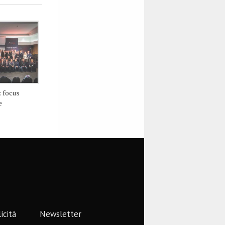
: focus
e
icità
Newsletter