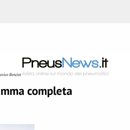
ovico Bencini
amma completa