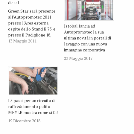
diesel
Green Star sarà presente
all’Autopromotec 2011
presso l’Area esterna,
Istobal lancia ad
ospite dello Stand B 73, e
Autopromotec la sua
presso il Padiglione 18,
ultima novità in portali di
ospite dello Stand A43 del
13 Maggio 2011
lavaggio con una nuova
distributore IN.CO.
immagine corporativa
23 Maggio 2017
I 5 passi per un circuito di
raffreddamento pulito –
MEYLE mostra come si fa!
19 Dicembre 2018