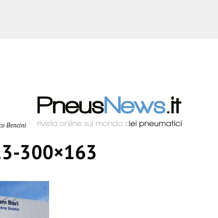
co Bencini
13-300×163