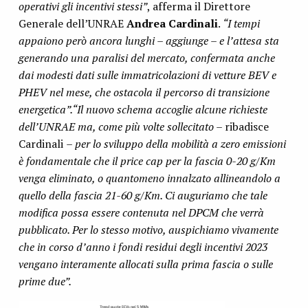
operativi gli incentivi stessi”
, afferma il Direttore
Generale dell’UNRAE
Andrea Cardinali
.
“I tempi
appaiono però ancora lunghi – aggiunge – e l’attesa sta
generando una paralisi del mercato, confermata anche
dai modesti dati sulle immatricolazioni di vetture BEV e
PHEV nel mese, che ostacola il percorso di transizione
energetica”.“Il nuovo schema accoglie alcune richieste
dell’UNRAE ma, come più volte sollecitato –
ribadisce
Cardinali
– per lo sviluppo della mobilità a zero emissioni
è fondamentale che il price cap per la fascia 0-20 g/Km
venga eliminato, o quantomeno innalzato allineandolo a
quello della fascia 21-60 g/Km. Ci auguriamo che tale
modifica possa essere contenuta nel DPCM che verrà
pubblicato. Per lo stesso motivo, auspichiamo vivamente
che in corso d’anno i fondi residui degli incentivi 2023
vengano interamente allocati sulla prima fascia o sulle
prime due”.