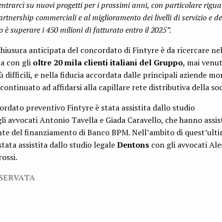
trarci su nuovi progetti per i prossimi anni, con particolare rigua
rtnership commerciali e al miglioramento dei livelli di servizio e de
 è superare i 450 milioni di fatturato entro il 2025”.
hiusura anticipata del concordato di Fintyre è da ricercare nel
da con gli
oltre 20 mila clienti italiani del Gruppo
, mai venu
ifficili, e nella fiducia accordata dalle principali aziende mon
ntinuato ad affidarsi alla capillare rete distributiva della soc
ordato preventivo Fintyre è stata assistita dallo studio
li avvocati Antonio Tavella e Giada Caravello, che hanno assis
onte del finanziamento di Banco BPM. Nell’ambito di quest’ult
tata assistita dallo studio legale
Dentons
con gli avvocati Al
ossi.
ISERVATA