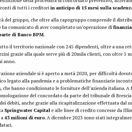
estinzione della procedura di concordato preventivo, azzerand
onti di tutti i creditori
in anticipo di 15 mesi sulla scadenz
tà del gruppo, che oltre alla capogruppo comprende il distrib
 ha comunicato di aver completato un’operazione di
finanzi
 parte di Banco BPM
.
utto il territorio nazionale con 245 dipendenti, oltre a una ret
ni grazie alla quale serve più di 20mila clienti, con oltre 5 mi
i anno.
razione aziendale si è aperto a metà 2020, per difficoltà dovute
o legato alla pandemia e a problematiche finanziarie incontr
, che hanno condizionato le forniture dell’azienda italiana. A 
omologazione del concordato da parte del tribunale di Brescia
ei debiti, anche grazie alla ricapitalizzazione effettuata dal 
za
Springwater Capital
e alle linee di credito concesse da Illim
 a
43 milioni di euro
. A dicembre 2023 sono stati integralmen
datari.