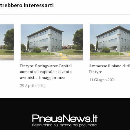
Fintyre: Springwater Capital
Ammesso il piano di ri
aumenta il capitale e diventa
Fintyre
azionista di maggioranza
11 Giugno 2021
29 Aprile 2022