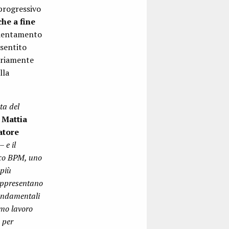
progressivo
che a fine
icientamento
nsentito
nariamente
lla
ta del
a
Mattia
atore
– e il
co BPM, uno
 più
rappresentano
fondamentali
imo lavoro
, per