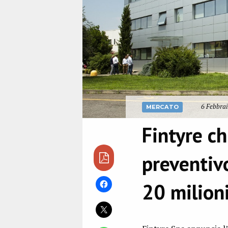
6 Febbrai
MERCATO
Fintyre ch
preventiv
20 milion