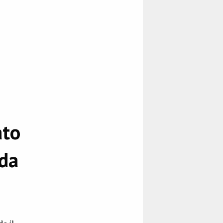
ato
 da