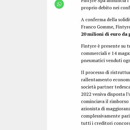
Fintyre Spa annuncia l’
proprio debito nei confr
A conferma della solidi
Franco Gomme, Fintyre
20 milioni di euro da
Fintyre è presente su t
commerciali e 14 magazzi
pneumatici venduti ogn
Il processo di ristruttu
rallentamento economic
società partner tedesca
2022 veniva disposta l’
cominciava il rimborso d
azionista di maggioran
complessivamente pari
tutti i creditori concor