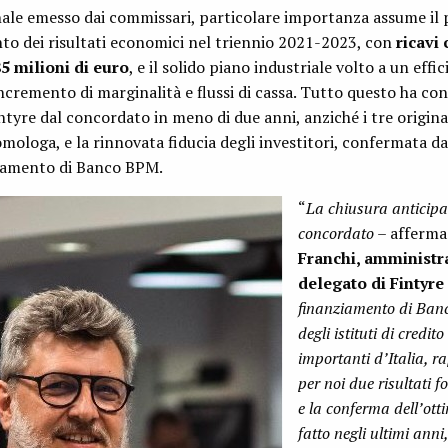
inale emesso dai commissari, particolare importanza assume il 
to dei risultati economici nel triennio 2021-2023, con
ricavi 
5 milioni di euro
, e il solido piano industriale volto a un eff
l’incremento di marginalità e flussi di cassa. Tutto questo ha co
Fintyre dal concordato in meno di due anni, anziché i tre origi
omologa, e la rinnovata fiducia degli investitori, confermata da
ziamento di Banco BPM.
“
La chiusura anticipa
concordato –
afferm
Franchi, amministr
delegato di Fintyre
finanziamento di Ban
degli istituti di credito
importanti d’Italia, 
per noi due risultati 
e la conferma dell’ott
fatto negli ultimi anni