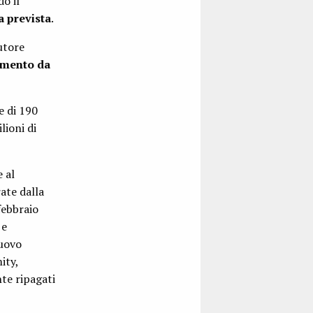
o il
a prevista
.
utore
amento da
e di 190
lioni di
 al
ate dalla
febbraio
 e
nuovo
ity,
te ripagati