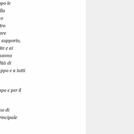
opo le
lla
so
tro
pre
o supporto,
te e ai
 hanno
ità di
ppo e a tutti
po e per il
no di
rincipale