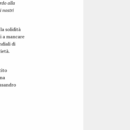
rdo alla
i nostri
la solidità
ti a mancare
diali di
ietà.
tito
ima
essandro