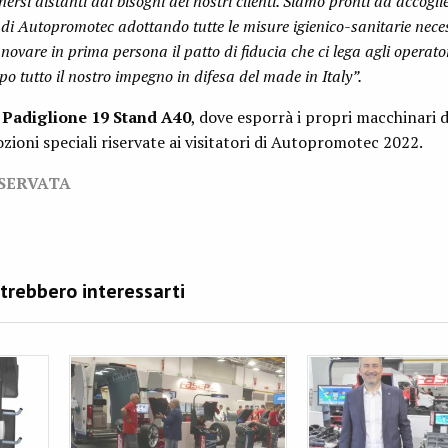
ersi distanti dai bisogni dei nostri clienti. Siamo pronti ad accogli
ri di Autopromotec adottando tutte le misure igienico-sanitarie nece
novare in prima persona il patto di fiducia che ci lega agli operator
o tutto il nostro impegno in difesa del made in Italy”.
l
Padiglione 19 Stand A40
, dove esporrà i propri macchinari d
oni speciali riservate ai visitatori di Autopromotec 2022.
ISERVATA