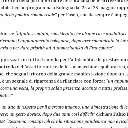
el ritorno della più importante fiera italiana delle attrezzature
obilistico, in programma a Bologna dal 25 al 28 maggio, rapp
nza della politica commerciale”
per Fasep, che da sempre è impeg
.
efinisce
“affatto scontata, considerato che alcune case produttrici 
serteranno l’appuntamento bolognese, dopo aver comunicato la lor
itaria o per dare priorità ad Automechanika di Francoforte
“.
pprezzata in tutto il mondo per l’affidabilità e le prestazioni
controllo dell’assetto ruote e delle sue macchine equilibratrici,
ne, che segna il ritorno della grande manifestazione dopo un 
, è un segnale di ripartenza da rilanciare con forza:
“un appunt
cora una volta, la propria salda presenza accanto a tutti i professi
matici”
i un atto di rispetto per il mercato italiano, una dimostrazione di le
ese: un gesto dovuto, dopo due anni così difficili”
dichiara
Fabio 
EP.
“Restiamo consapevoli che la situazione pandemica non è risolt