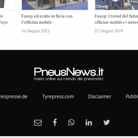
le
Fasep ed ecube in fiera con
Fasep: i trend del futu
Toyo
l’officina mobile
officine mobili e i sis
16 Giugno 2022
27 Giugno 2019
fenpresse.de
Tyrepress.com
Disclaimer
Pubbl