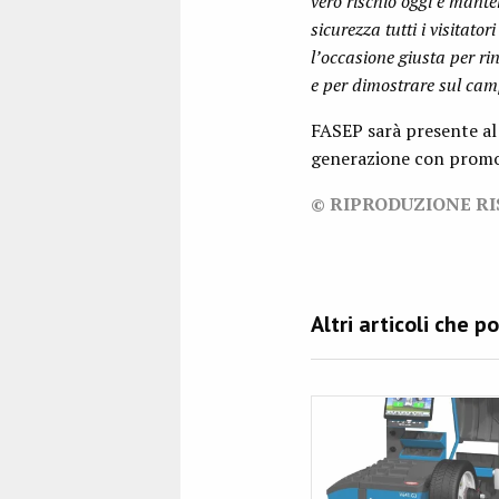
vero rischio oggi è manten
sicurezza tutti i visitato
l’occasione giusta per rin
e per dimostrare sul camp
FASEP sarà presente a
generazione con promozi
© RIPRODUZIONE R