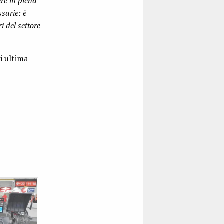
ere in piena
ssarie: è
i del settore
i ultima