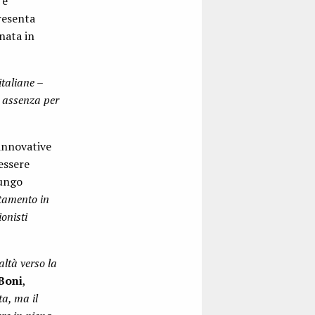
 e
resenta
nata in
italiane –
o assenza per
 innovative
 essere
lungo
amento in
onisti
altà verso la
Boni
,
a, ma il