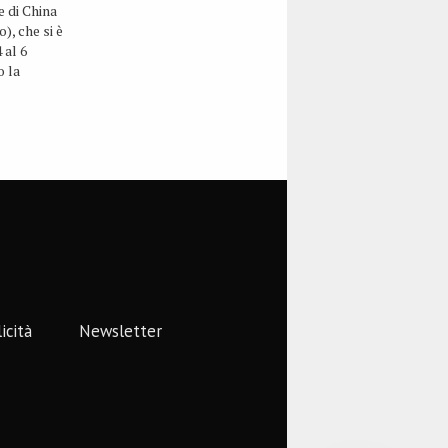
 di China
), che si è
 al 6
o la
0 visitatori
 espositrici.
gerà dal 10
e…
icità
Newsletter