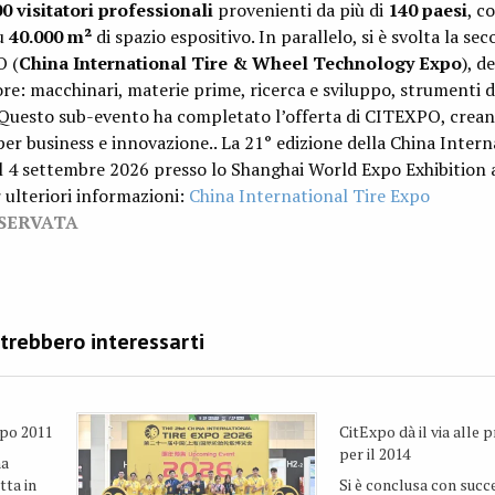
0 visitatori professionali
provenienti da più di
140 paesi
, c
su
40.000 m²
di spazio espositivo. In parallelo, si è svolta la se
O (
China International Tire & Wheel Technology Expo
), d
ore: macchinari, materie prime, ricerca e sviluppo, strumenti di
 Questo sub-evento ha completato l’offerta di CITEXPO, crea
er business e innovazione.. La 21° edizione della China Intern
al 4 settembre 2026 presso lo Shanghai World Expo Exhibition
 ulteriori informazioni:
China International Tire Expo
ISERVATA
xpo 2011
CitExpo dà il via alle 
per il 2014
na
tta in
Si è conclusa con succe