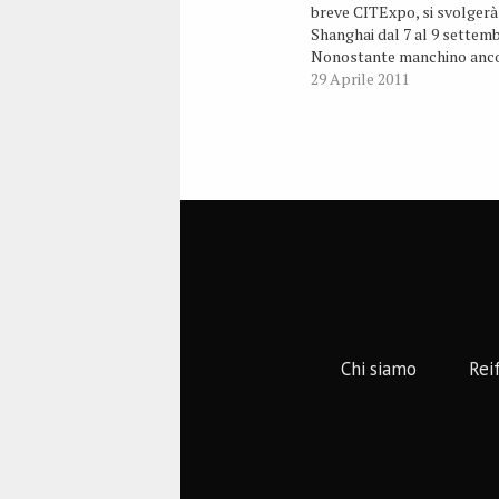
breve CITExpo, si svolgerà
Shanghai dal 7 al 9 settemb
Nonostante manchino anc
alcuni mesi all’apertura, gl
29 Aprile 2011
organizzatori annunciano d
già superato il precedente
con la registrazione di circ
espositori.
Chi siamo
Rei