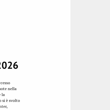
2026
ccesso
uote nella
 la
 si è svolto
nter,