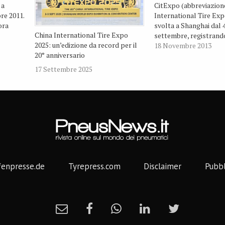
 a
CitExpo (abbreviazione
re 2011.
International Tire Expo
ora
svolta a Shanghai dal 4
China International Tire Expo
i
settembre, registrand
2025: un’edizione da record per il
i avere
presenza di oltre 10.00
18 Novembre 2013
20° anniversario
 record
dei 350 stand di aziende
a 200
La 12° edizione si svol
17 Settembre 2025
al 12 settembre 2014 
fenpresse.de
Tyrepress.com
Disclaimer
Pubbl