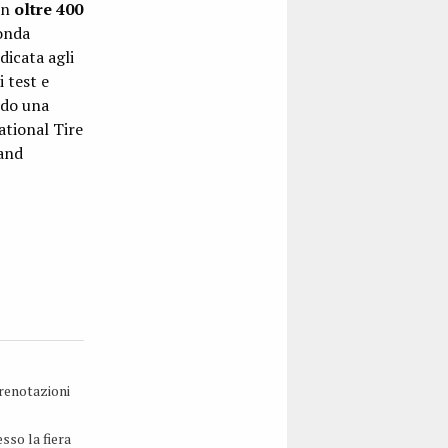
on
oltre 400
conda
edicata agli
 test e
ndo una
ational Tire
 and
prenotazioni
sso la fiera