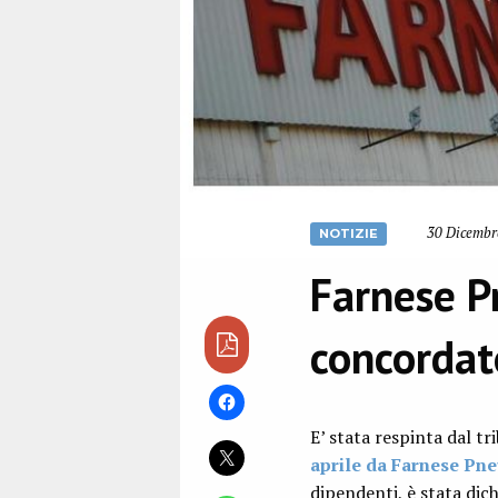
30 Dicembre
NOTIZIE
Farnese Pn
concordat
E’ stata respinta dal tr
aprile da Farnese Pn
dipendenti, è stata dic