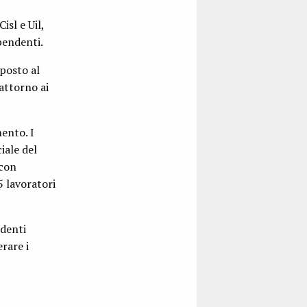
isl e Uil,
pendenti.
posto al
 attorno ai
mento. I
iale del
 con
5 lavoratori
ndenti
rare i