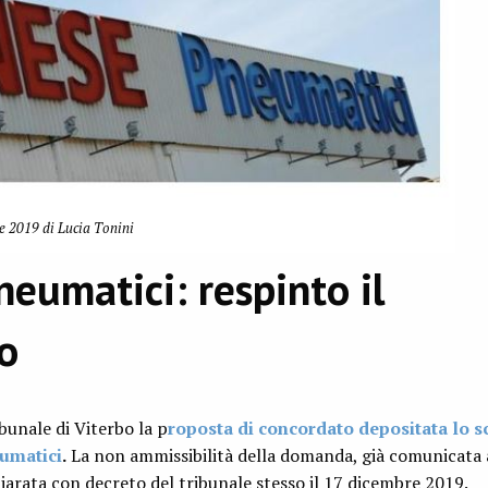
 2019 di Lucia Tonini
eumatici: respinto il
o
ibunale di Viterbo la p
roposta di concordato depositata lo s
eumatici
.
La non ammissibilità della domanda, già comunicata 
hiarata con decreto del tribunale stesso il 17 dicembre 2019.