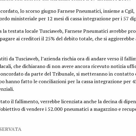
cordato, lo scorso giugno Farnese Pneumatici, insieme a Cgil, C
rdo ministeriale per 12 mesi di cassa integrazione per i 57 di
 la testata locale Tusciaweb, Farnese Pneumatici avrebbe pro
pagare ai creditori il 25% del debito totale, che si aggirerebbe
titi da Tusciaweb, l’azienda rischia ora di andare verso il falli
ndacali, che dichiarano di non avere ancora ricevuto notizia uffic
oncordato da parte del Tribunale, si metteranno in contatto
po hanno fatto le conciliazioni per la cassa integrazione per 4
nziali.
tato il fallimento, verrebbe licenziata anche la decina di dipe
l’obiettivo di vendere i 52.000 pneumatici a magazzino e recupe
ISERVATA