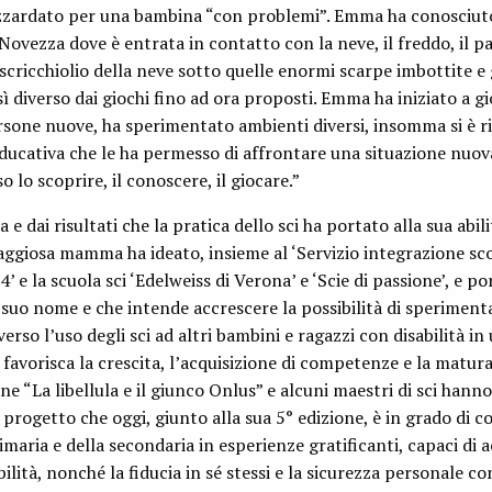
azzardato per una bambina “con problemi”. Emma ha conosciut
Novezza dove è entrata in contatto con la neve, il freddo, il p
 scricchiolio della neve sotto quelle enormi scarpe imbottite e g
ì diverso dai giochi fino ad ora proposti. Emma ha iniziato a gi
rsone nuove, ha sperimentato ambienti diversi, insomma si è r
ducativa che le ha permesso di affrontare una situazione nuov
o lo scoprire, il conoscere, il giocare.”
e dai risultati che la pratica dello sci ha portato alla sua abil
raggiosa mamma ha ideato, insieme al ‘Servizio integrazione sco
’ e la scuola sci ‘Edelweiss di Verona’ e ‘Scie di passione’, e p
l suo nome e che intende accrescere la possibilità di speriment
verso l’uso degli sci ad altri bambini e ragazzi con disabilità in
favorisca la crescita, l’acquisizione di competenze e la matur
one “La libellula e il giunco Onlus” e alcuni maestri di sci hann
 progetto che oggi, giunto alla sua 5° edizione, è in grado di c
maria e della secondaria in esperienze gratificanti, capaci di 
lità, nonché la fiducia in sé stessi e la sicurezza personale co