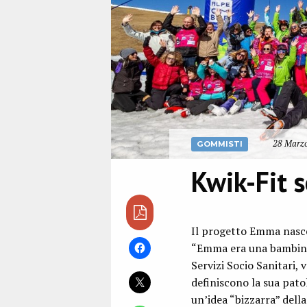
28 Marzo
GOMMISTI
Kwik-Fit 
Il progetto Emma nasce 
“Emma era una bambina 
Servizi Socio Sanitari, 
definiscono la sua patol
un’idea “bizzarra” del