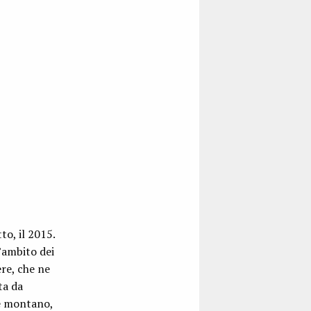
o, il 2015.
’ambito dei
ere, che ne
ta da
e montano,