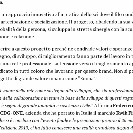
a.
un approccio innovativo alla pratica dello sci dove il filo con
partecipazione e socializzazione. Il progetto, ribadendo la sua
lobalità della persona, si sviluppa in stretta sinergia con la scu
ione e relazione.
erire a questo progetto perché ne condivide valori e speranze. 
tegno, di sviluppo, di miglioramento fanno parte del lavoro in 
di una rete professionale. La tensione verso il miglioramento 
icato in tutti coloro che lavorano per questo brand. Non si p
ogetto di grande valore umano come “Emma”.
 valore della rete come sostegno allo sviluppo, che sia profession
a della collaborazione in team la base dello sviluppo di questi raga
o è segno di grande umanità e coscienza civile.”
Afferma
Federico
i CDG-ONE
, azienda che ha portato in Italia il marchio
Kwik Fi
he si è concluso con l’evento finale e le premiazioni proprio il 26 m
ll’edizione 2019, ci ha fatto conoscere una realtà grandiosa degna di