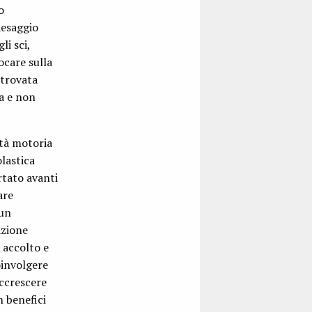
o
aesaggio
li sci,
ocare sulla
itrovata
a e non
ità motoria
lastica
ortato avanti
are
 un
azione
o accolto e
oinvolgere
accrescere
n benefici