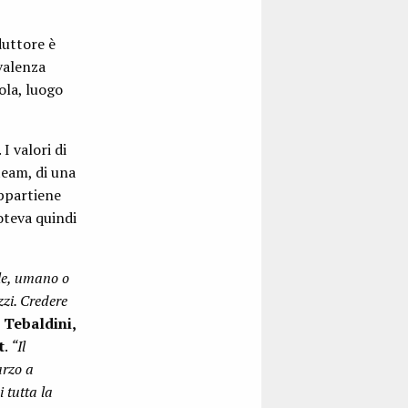
duttore è
 valenza
ola, luogo
I valori di
team, di una
appartiene
oteva quindi
ale, umano o
zzi. Credere
 Tebaldini,
t
.
“Il
arzo a
 tutta la