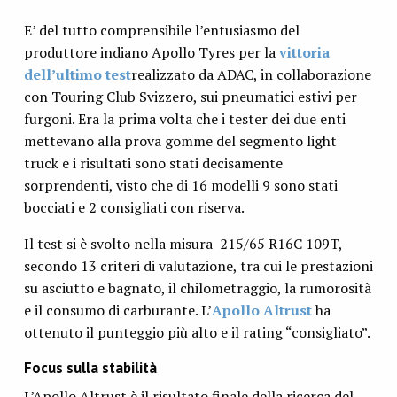
E’ del tutto comprensibile l’entusiasmo del
produttore indiano Apollo Tyres per la
vittoria
dell’ultimo test
realizzato da ADAC, in collaborazione
con Touring Club Svizzero, sui pneumatici estivi per
furgoni. Era la prima volta che i tester dei due enti
mettevano alla prova gomme del segmento light
truck e i risultati sono stati decisamente
sorprendenti, visto che di 16 modelli 9 sono stati
bocciati e 2 consigliati con riserva.
Il test si è svolto nella misura 215/65 R16C 109T,
secondo 13 criteri di valutazione, tra cui le prestazioni
su asciutto e bagnato, il chilometraggio, la rumorosità
e il consumo di carburante. L’
Apollo Altrust
ha
ottenuto il punteggio più alto e il rating “consigliato”.
Focus sulla stabilità
L’Apollo Altrust è il risultato finale della ricerca del