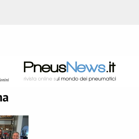
Tonini
ma