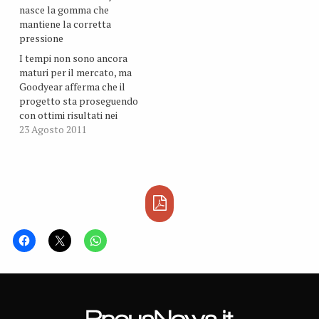
nasce la gomma che
mantiene la corretta
pressione
I tempi non sono ancora
maturi per il mercato, ma
Goodyear afferma che il
progetto sta proseguendo
con ottimi risultati nei
laboratori di Akron, negli
23 Agosto 2011
Stati Uniti, e di Colmar-
Berg, in Lussemburgo.
Allo studio c’è una nuova
tecnologia, denominata
Air Maintenance
Technology (AMT), che
consentirebbe di
mantenere sempre e
automaticamente…