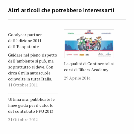
Goodyear partner
dell’edizione 2011
dell’Ecopatente
Guidare nel pieno rispetto
dell’ambiente si può, ma
La qualità di Continental ai
soprattutto si deve. Con
corsi di Bikers Academy
circa 6 mila autoscuole
29 Aprile 2014
coinvolte in tutta Italia,
pari al 70% delle
11 Ottobre 2011
autoscuole dell’intero
territorio, e 25 mila
Ultima ora: pubblicate le
Ecopatenti consegnate
linee guida per il calcolo
negli ultimi due anni,
del contributo PFU 2013
prende il via la terza
31 Ottobre 2012
edizione di Ecopatente,
rivolta a tutti i patentandi
che…