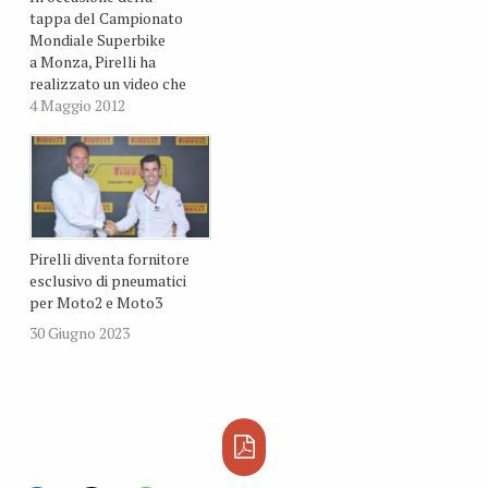
tappa del Campionato
Mondiale Superbike
a Monza, Pirelli ha
realizzato un video che
illustra il comportamento
4 Maggio 2012
dei pneumatici sul circuito
italiano. Il Direttore
Racing di Pirelli, Giorgio
Barbier così ha descritto
le sfide che l’autodormo di
Monza impone alle
gomme nel Mondiale
Pirelli diventa fornitore
Superbike: “Per Pirelli
esclusivo di pneumatici
questa è la gara di casa…
per Moto2 e Moto3
30 Giugno 2023