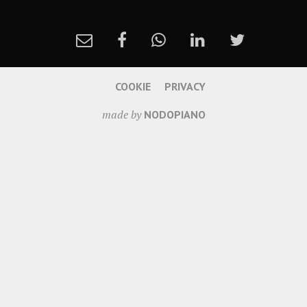
COOKIE
PRIVACY
made by
NODOPIANO