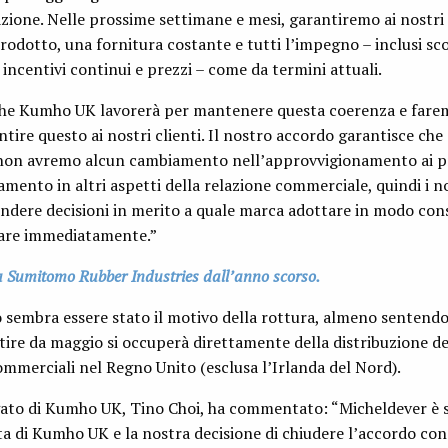
azione. Nelle prossime settimane e mesi, garantiremo ai nostri 
prodotto, una fornitura costante e tutti l’impegno – inclusi sco
incentivi continui e prezzi – come da termini attuali.
che Kumho UK lavorerà per mantenere questa coerenza e fare
tire questo ai nostri clienti. Il nostro accordo garantisce che 
 non avremo alcun cambiamento nell’approvvigionamento ai p
nto in altri aspetti della relazione commerciale, quindi i nos
endere decisioni in merito a quale marca adottare in modo con
iare immediatamente.”
a Sumitomo Rubber Industries dall’anno scorso.
 sembra essere stato il motivo della rottura, almeno sentendo
ire da maggio si occuperà direttamente della distribuzione de
commerciali nel Regno Unito (esclusa l’Irlanda del Nord).
ato di Kumho UK, Tino Choi, ha commentato: “Micheldever è 
ta di Kumho UK e la nostra decisione di chiudere l’accordo co