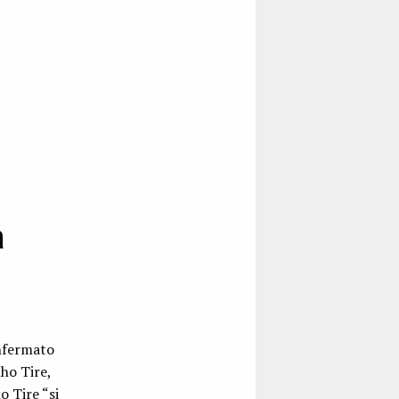
a
onfermato
ho Tire,
o Tire “si