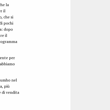
he la
r il
, che si
di pochi
na: dopo
e il
 programma
dente per
 abbiamo
 Kumho nel
a, più
 di vendita