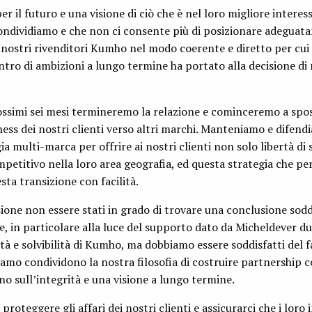
 il futuro e una visione di ciò che è nel loro migliore interes
ndividiamo e che non ci consente più di posizionare adeguata
 nostri rivenditori Kumho nel modo coerente e diretto per cu
tro di ambizioni a lungo termine ha portato alla decisione di r
rossimi sei mesi termineremo la relazione e cominceremo a spos
iness dei nostri clienti verso altri marchi. Manteniamo e difen
ia multi-marca per offrire ai nostri clienti non solo libertà di 
etitivo nella loro area geografia, ed questa strategia che pe
esta transizione con facilità.
one non essere stati in grado di trovare una conclusione sod
, in particolare alla luce del supporto dato da Micheldever du
tà e solvibilità di Kumho, ma dobbiamo essere soddisfatti del f
mo condividono la nostra filosofia di costruire partnership c
no sull’integrità e una visione a lungo termine.
proteggere gli affari dei nostri clienti e assicurarci che i loro 