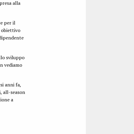
presa alla
 per il
 obiettivo
ndipendente
lo sviluppo
non vediamo
i anni fa,
, all-season
zione a