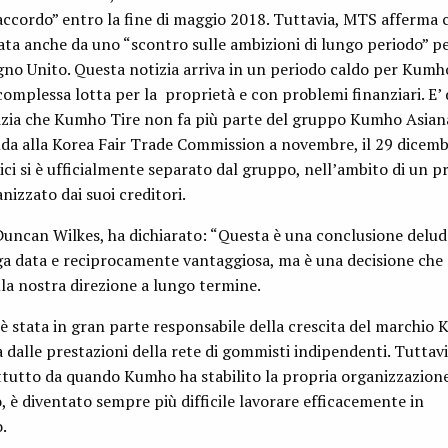
ccordo” entro la fine di maggio 2018. Tuttavia, MTS afferma c
ata anche da uno “scontro sulle ambizioni di lungo periodo” pe
o Unito. Questa notizia arriva in un periodo caldo per Kumho
complessa lotta per la proprietà e con problemi finanziari. E’ 
notizia che Kumho Tire non fa più parte del gruppo Kumho Asia
a alla Korea Fair Trade Commission a novembre, il 29 dicembr
ci si è ufficialmente separato dal gruppo, nell’ambito di un
nizzato dai suoi creditori.
 Duncan Wilkes, ha dichiarato: “Questa è una conclusione delu
ga data e reciprocamente vantaggiosa, ma è una decisione che
lla nostra direzione a lungo termine.
è stata in gran parte responsabile della crescita del marchio
 dalle prestazioni della rete di gommisti indipendenti. Tuttavi
tutto da quando Kumho ha stabilito la propria organizzazione
, è diventato sempre più difficile lavorare efficacemente in
.