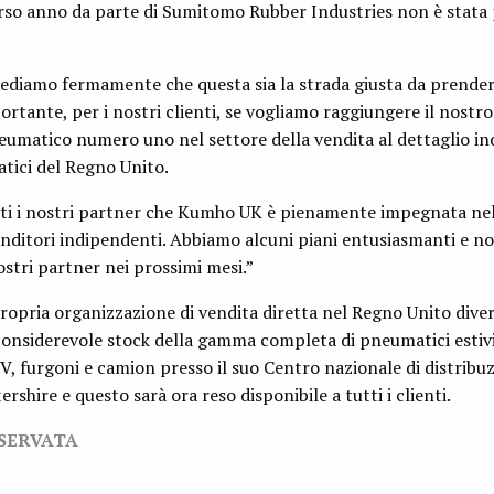
orso anno da parte di Sumitomo Rubber Industries non è stata 
ediamo fermamente che questa sia la strada giusta da prendere
ortante, per i nostri clienti, se vogliamo raggiungere il nostro
eumatico numero uno nel settore della vendita al dettaglio i
tici del Regno Unito.
utti i nostri partner che Kumho UK è pienamente impegnata nel
venditori indipendenti. Abbiamo alcuni piani entusiasmanti e 
nostri partner nei prossimi mesi.”
propria organizzazione di vendita diretta nel Regno Unito divers
nsiderevole stock della gamma completa di pneumatici estivi
UV, furgoni e camion presso il suo Centro nazionale di distribu
rshire e questo sarà ora reso disponibile a tutti i clienti.
ISERVATA