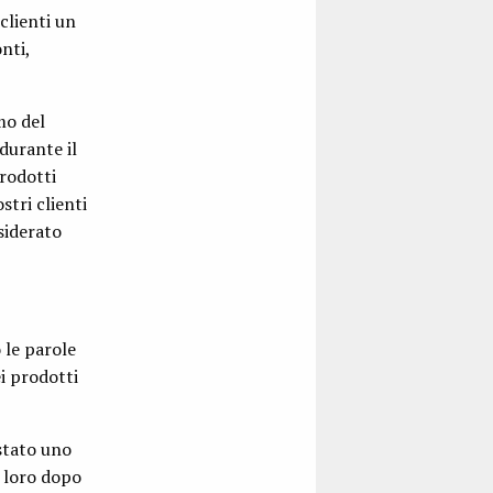
clienti un
nti,
mo del
durante il
rodotti
tri clienti
siderato
 le parole
i prodotti
stato uno
n loro dopo