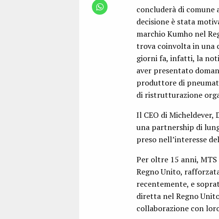
concluderà di comune a
decisione è stata motiv
marchio Kumho nel Regn
trova coinvolta in una 
giorni fa, infatti, la 
aver presentato domand
produttore di pneumati
di ristrutturazione orga
Il CEO di Micheldever,
una partnership di lun
preso nell’interesse de
Per oltre 15 anni, MTS 
Regno Unito, rafforzata
recentemente, e soprat
diretta nel Regno Unito
collaborazione con loro