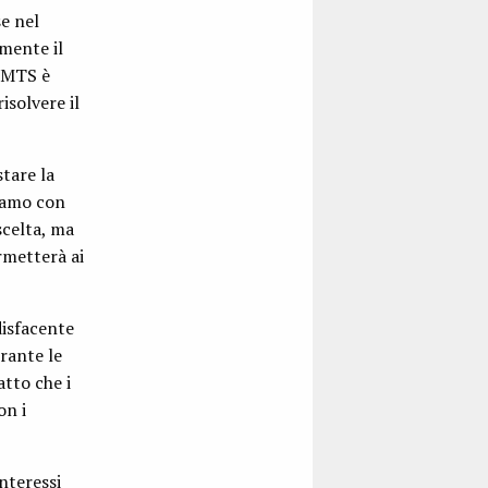
se nel
mente il
i MTS è
isolvere il
tare la
diamo con
scelta, ma
rmetterà ai
disfacente
rante le
atto che i
on i
interessi