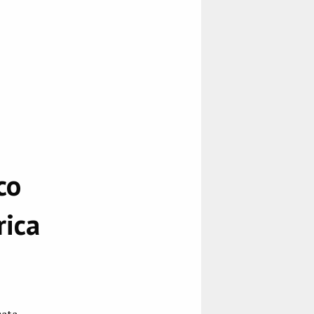
co
rica