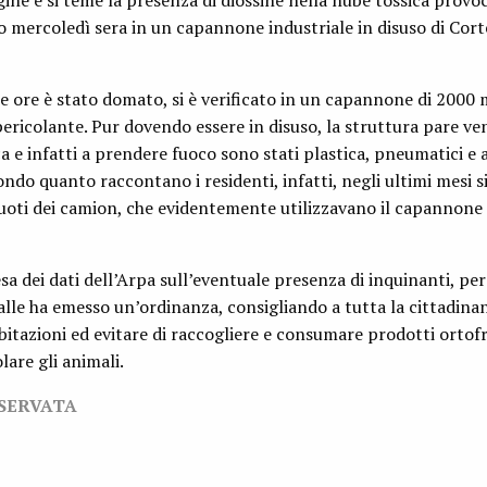
gine e si teme la presenza di diossine nella nube tossica provo
 mercoledì sera in un capannone industriale in disuso di Cort
te ore è stato domato, si è verificato in un capannone di 2000 
pericolante. Pur dovendo essere in disuso, la struttura pare ve
a e infatti a prendere fuoco sono stati plastica, pneumatici e a
ondo quanto raccontano i residenti, infatti, negli ultimi mesi 
 vuoti dei camion, che evidentemente utilizzavano il capannon
a dei dati dell’Arpa sull’eventuale presenza di inquinanti, per 
lle ha emesso un’ordinanza, consigliando a tutta la cittadinan
bitazioni ed evitare di raccogliere e consumare prodotti ortofr
lare gli animali.
ISERVATA