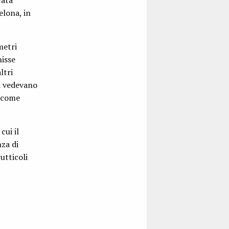
cata
elona, in
metri
nisse
ltri
si vedevano
e come
cui il
za di
utticoli