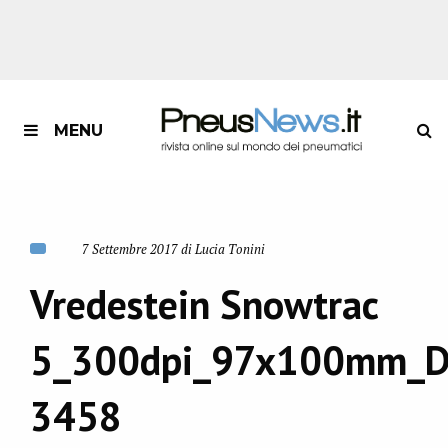
MENU
7 Settembre 2017 di Lucia Tonini
Vredestein Snowtrac
5_300dpi_97x100mm_D
3458