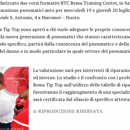
arizzato due corsi formativi RTC Rema Training Center, in Sa
riparazione pneumatici auto per mercoledì 19 e giovedì 20 luglio
n viale S. Antonio, 4 a Macomer – Nuoro.
a Tip Top sono aperti a chi vuole adeguare le proprie conosce
lla nuova generazione di pneumatici che stanno caratterizzand
odo specifico, partirà dalla conoscenza del pneumatico e della
del danno e in modo particolare in quale settore del pneumati
La valutazione sarà per interventi di riparazi
ed interne. Lo studio e il confronto con i profe
Rema Tip Top sull’utilizzo delle tabelle di rip
favoriranno il raggiungimento di una speciali
sarà certificata dal rilascio di specifico attesta
© RIPRODUZIONE RISERVATA