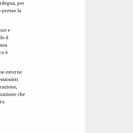
rdegna, per
 presso la
nze e
o il
 sua
co è
one esterne
ssionisti
arazione,
zzazione che
to.