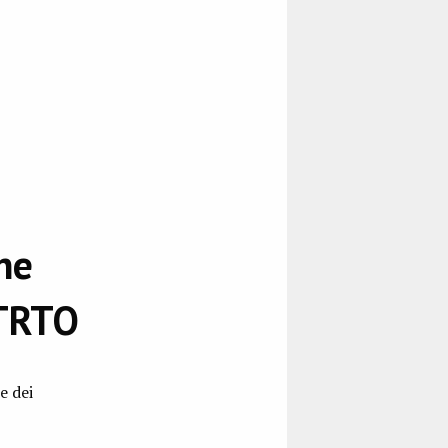
ne
ETRTO
e dei