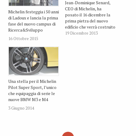
Jean-Dominique Senard,
CEO di Michelin, ha
Michelin festeggia i 50 anni
posato il 16 dicembre la
di Ladoux e lancia la prima
prima pietra del nuovo
fase del nuovo campus di
edificio che verrà costruito
Ricerca&Sviluppo
all’interno di un progetto
19 Dicembre 2013
16 Ottobre 2015
da 270 milioni di euro per
l’ampliamento del centro
di ricerca e sviluppo di
Ladoux a Clermont-
Ferrand, in Francia. Alla
cerimonia hanno
partecipato i dirigenti
Una stella per il Michelin
dell’azienda e…
Pilot Super Sport, l’unico
che equipaggia di serie le
nuove BMW M3 e M4
3 Giugno 2014