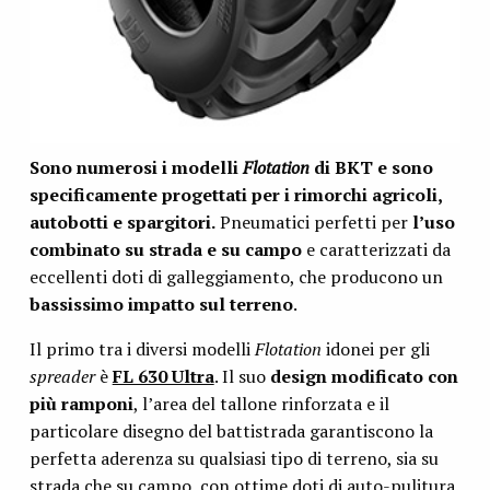
Sono numerosi i modelli
Flotation
di BKT e sono
specificamente progettati per i rimorchi agricoli,
autobotti e spargitori.
Pneumatici perfetti per
l’uso
combinato su strada e su campo
e caratterizzati da
eccellenti doti di galleggiamento, che producono un
bassissimo impatto sul terreno
.
Il primo tra i diversi modelli
Flotation
idonei per gli
spreader
è
FL 630 Ultra
. Il suo
design modificato con
più ramponi
, l’area del tallone rinforzata e il
particolare disegno del battistrada garantiscono la
perfetta aderenza su qualsiasi tipo di terreno, sia su
strada che su campo, con ottime doti di auto-pulitura.