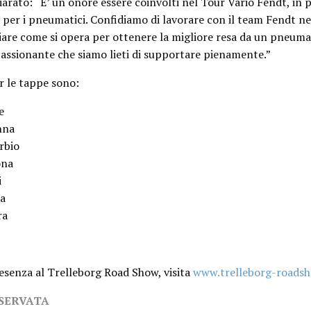
arato: “E’ un onore essere coinvolti nel Tour Vario Fendt, in p
per i pneumatici. Confidiamo di lavorare con il team Fendt ne
are come si opera per ottenere la migliore resa da un pneumat
assionante che siamo lieti di supportare pienamente.”
er le tappe sono:
e
nna
rbio
ona
i
a
ra
resenza al Trelleborg Road Show, visita
www.trelleborg-roads
ISERVATA