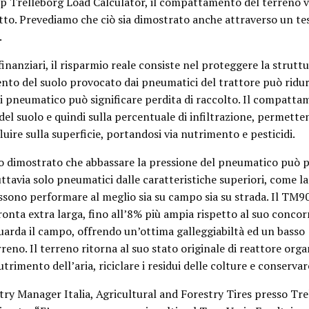
 Trelleborg Load Calculator, il compattamento del terreno v
tto. Prevediamo che ciò sia dimostrato anche attraverso un tes
.
finanziari, il risparmio reale consiste nel proteggere la struttu
to del suolo provocato dai pneumatici del trattore può ridurr
di pneumatico può significare perdita di raccolto. Il compatt
 del suolo e quindi sulla percentuale di infiltrazione, permett
luire sulla superficie, portandosi via nutrimento e pesticidi.
 dimostrato che abbassare la pressione del pneumatico può 
Tuttavia solo pneumatici dalle caratteristiche superiori, come la
ono performare al meglio sia su campo sia su strada. Il TM9
nta extra larga, fino all’8% più ampia rispetto al suo concor
uarda il campo, offrendo un’ottima galleggiabiltà ed un basso
no. Il terreno ritorna al suo stato originale di reattore orga
utrimento dell’aria, riciclare i residui delle colture e conservar
ry Manager Italia, Agricultural and Forestry Tires presso Tre