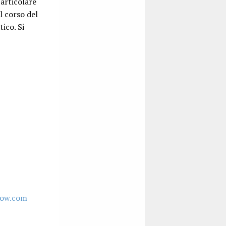
articolare
l corso del
ico. Si
how.com