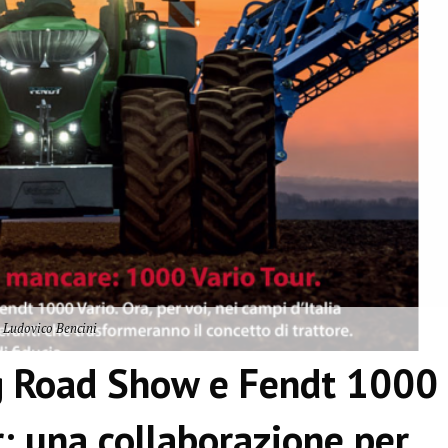
 Ludovico Bencini
g Road Show e Fendt 1000
r: una collaborazione per