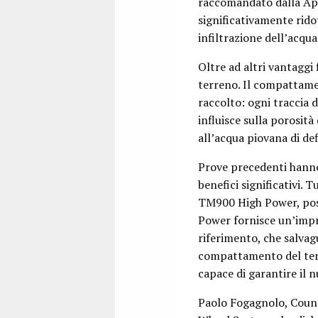
raccomandato dalla App
significativamente rido
infiltrazione dell’acqua
Oltre ad altri vantaggi 
terreno. Il compattamen
raccolto: ogni traccia 
influisce sulla porosità
all’acqua piovana di def
Prove precedenti hanno
benefici significativi. 
TM900 High Power, poss
Power fornisce un’impro
riferimento, che salvag
compattamento del terre
capace di garantire il n
Paolo Fogagnolo, Count