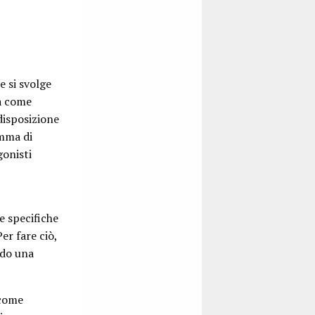
e si svolge
rà come
disposizione
amma di
gonisti
e specifiche
er fare ciò,
ndo una
 come