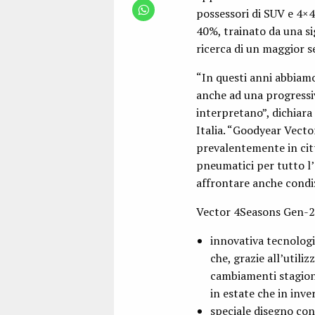
possessori di SUV e 4×4
40%, trainato da una sig
ricerca di un maggior s
“In questi anni abbiamo
anche ad una progressiv
interpretano”, dichiar
Italia. “Goodyear Vecto
prevalentemente in citt
pneumatici per tutto l’
affrontare anche condiz
Vector 4Seasons Gen-2 S
innovativa tecnolog
che, grazie all’utiliz
cambiamenti stagional
in estate che in inve
speciale disegno co