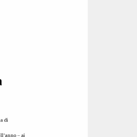
a
a di
ll’anno – ai