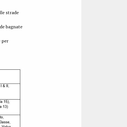
lle strade
ade bagnate
D per