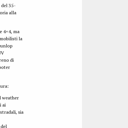
 del 35-
oria alla
 e 4×4, ma
obilisti la
Dunlop
UV
reno di
poter
tura:
l weather
 ai
tradali, sia
del