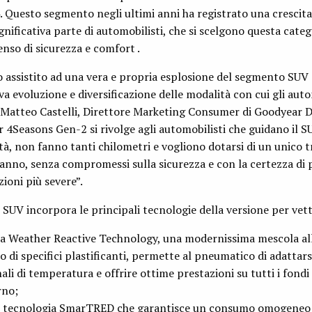
. Questo segmento negli ultimi anni ha registrato una crescita
nificativa parte di automobilisti, che si scelgono questa categ
enso di sicurezza e comfort .
 assistito ad una vera e propria esplosione del segmento SUV
a evoluzione e diversificazione delle modalità con cui gli autom
a Matteo Castelli, Direttore Marketing Consumer di Goodyear 
r 4Seasons Gen-2 si rivolge agli automobilisti che guidano il S
à, non fanno tanti chilometri e vogliono dotarsi di un unico t
anno, senza compromessi sulla sicurezza e con la certezza di 
ioni più severe”.
UV incorpora le principali tecnologie della versione per vet
ia Weather Reactive Technology, una modernissima mescola al
zo di specifici plastificanti, permette al pneumatico di adattarsi
i di temperatura e offrire ottime prestazioni su tutti i fondi s
rno;
n tecnologia SmarTRED che garantisce un consumo omogeneo 