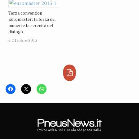
paese, è passato ad un
nuovo importante incarico
Terza convention
a livello europeo. A
Euromaster: la forza dei
raccogliere l’importante
numeri e la serenità del
eredità lasciata da
dialogo
Vanengelandt, dal 1°
gennaio 2012, c'è Martial
2 Ottobre 2013
Lafont, che raggiunge la…