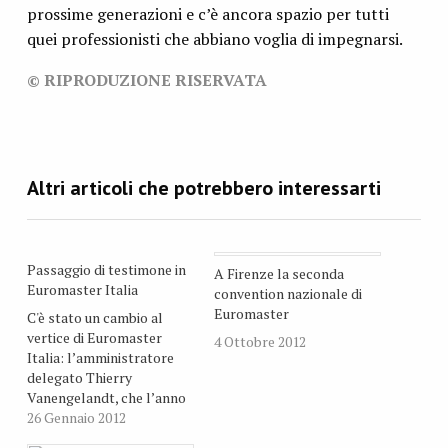
prossime generazioni e c’è ancora spazio per tutti
quei professionisti che abbiano voglia di impegnarsi.
© RIPRODUZIONE RISERVATA
Passaggio di testimone in
A Firenze la seconda
Euromaster Italia
convention nazionale di
Euromaster
C'è stato un cambio al
vertice di Euromaster
4 Ottobre 2012
Italia: l’amministratore
delegato Thierry
Vanengelandt, che l’anno
scorso ha lanciato il
26 Gennaio 2012
progetto nel nostro