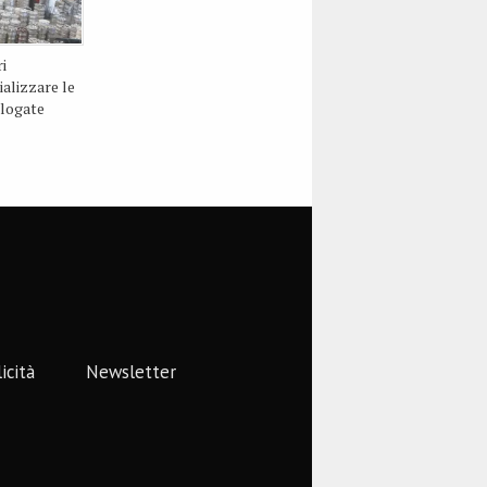
i
alizzare le
ologate
icità
Newsletter