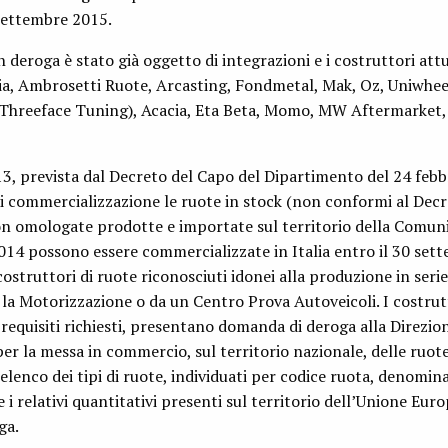
settembre 2015.
n deroga è stato già oggetto di integrazioni e i costruttori at
lia, Ambrosetti Ruote, Arcasting, Fondmetal, Mak, Oz, Uniwhee
da Threeface Tuning), Acacia, Eta Beta, Momo, MW Aftermarket,
3, prevista dal Decreto del Capo del Dipartimento del 24 febb
 di commercializzazione le ruote in stock (non conformi al Decr
on omologate prodotte e importate sul territorio della Comun
014 possono essere commercializzate in Italia entro il 30 set
costruttori di ruote riconosciuti idonei alla produzione in serie
la Motorizzazione o da un Centro Prova Autoveicoli. I costrutt
i requisiti richiesti, presentano domanda di deroga alla Direzi
er la messa in commercio, sul territorio nazionale, delle ruot
lenco dei tipi di ruote, individuati per codice ruota, denomin
i relativi quantitativi presenti sul territorio dell’Unione Euro
ga.