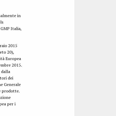
tualmente in
ls
 GMP Italia,
raio 2015
eto 20),
ità Europea
tembre 2015.
 dalla
ori dei
one Generale
e prodotte.
azione
pea per i