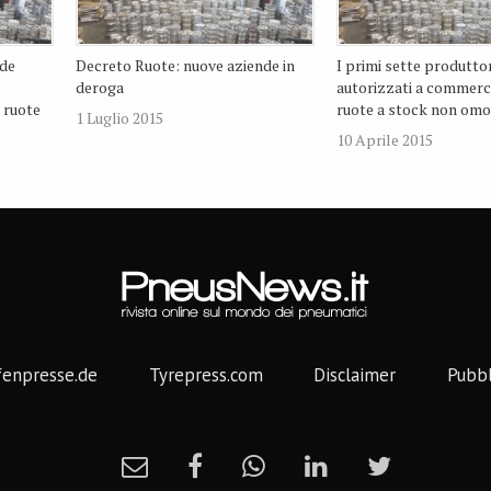
nde
Decreto Ruote: nuove aziende in
I primi sette produttor
deroga
autorizzati a commerci
 ruote
ruote a stock non om
1 Luglio 2015
10 Aprile 2015
fenpresse.de
Tyrepress.com
Disclaimer
Pubbl